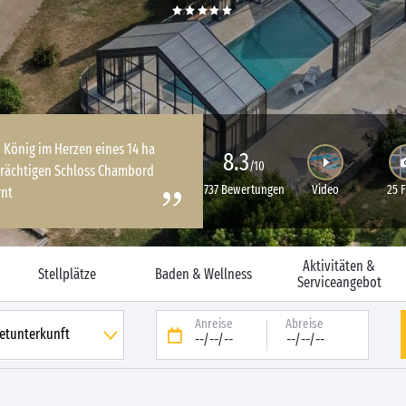
n König im Herzen eines 14 ha
8.3
/10
prächtigen Schloss Chambord
737 Bewertungen
Video
25 
rnt
Aktivitäten &
Stellplätze
Baden & Wellness
Serviceangebot
Anreise
Abreise
--/--/--
--/--/--