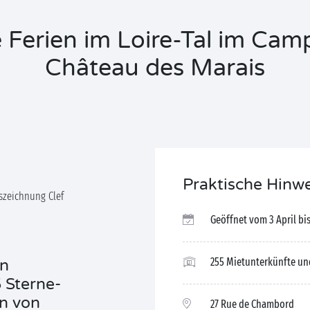
e Ferien im Loire-Tal im Cam
Château des Marais
Praktische Hinw
szeichnung Clef
Geöffnet vom 3 April b
255 Mietunterkünfte und
en
5 Sterne-
n von
27 Rue de Chambord