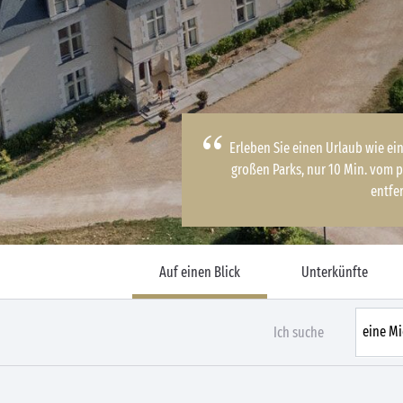
Erleben Sie einen Urlaub wie ei
großen Parks, nur 10 Min. vom 
entfe
Auf einen Blick
Unterkünfte
Ich suche