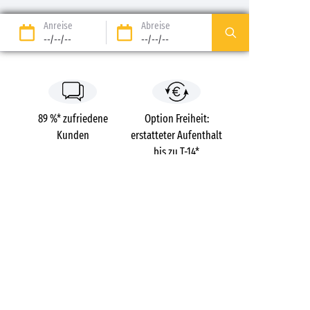
Anreise
Abreise
--/--/--
--/--/--
89 %* zufriedene
Option Freiheit:
Kunden
erstatteter Aufenthalt
bis zu T-14*
Zahlung in 3 Raten ohne
Buchungsgebühren
Kosten
kostenlos
Campings
Frankreich
Languedoc-Roussillon
Domaine la Franqui
Das Aude
Leucate