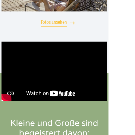
Fotos ansehen
Kleine und Große sind
begeistert davon: