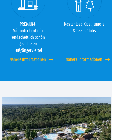
PREMIUM-
Kostenlose Kids, Juniors
Mietunterkünfte in
& Teens Clubs
landschaftlich schön
gestaltetem
Fußgängerviertel
Nähere Informationen
Nähere Informationen