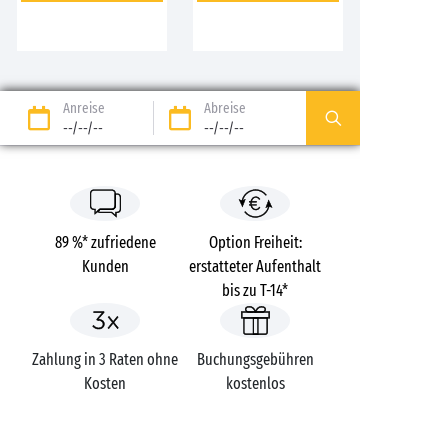
Anreise
Abreise
--/--/--
--/--/--
89 %* zufriedene
Option Freiheit:
Kunden
erstatteter Aufenthalt
bis zu T-14*
Zahlung in 3 Raten ohne
Buchungsgebühren
Kosten
kostenlos