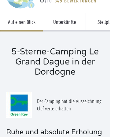
/10
349 BEWERTUNGEN
Auf einen Blick
Unterkünfte
Stellplätze
5-Sterne-Camping Le
Grand Dague in der
Dordogne
Der Camping hat die Auszeichnung
Clef verte erhalten
Ruhe und absolute Erholung