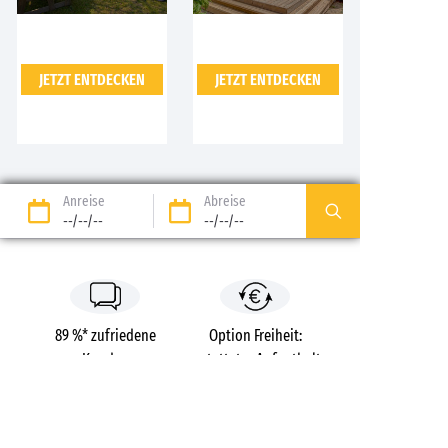
JETZT ENTDECKEN
JETZT ENTDECKEN
Anreise
Abreise
--/--/--
--/--/--
89 %* zufriedene
Option Freiheit:
Kunden
erstatteter Aufenthalt
bis zu T-14*