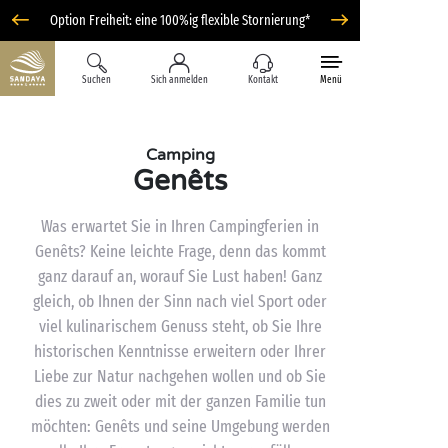
Option Freiheit: eine 100%ig flexible Stornierung*
Suchen
Sich anmelden
Kontakt
Menü
Camping
Genêts
Was erwartet Sie in Ihren Campingferien in
Genêts? Keine leichte Frage, denn das kommt
ganz darauf an, worauf Sie Lust haben! Ganz
gleich, ob Ihnen der Sinn nach viel Sport oder
viel kulinarischem Genuss steht, ob Sie Ihre
historischen Kenntnisse erweitern oder Ihrer
Liebe zur Natur nachgehen wollen und ob Sie
dies zu zweit oder mit der ganzen Familie tun
möchten: Genêts und seine Umgebung werden