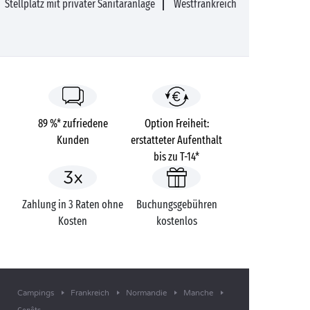
Stellplatz mit privater Sanitäranlage
Westfrankreich
89 %* zufriedene
Option Freiheit:
Kunden
erstatteter Aufenthalt
bis zu T-14*
Zahlung in 3 Raten ohne
Buchungsgebühren
Kosten
kostenlos
Campings
Frankreich
Normandie
Manche