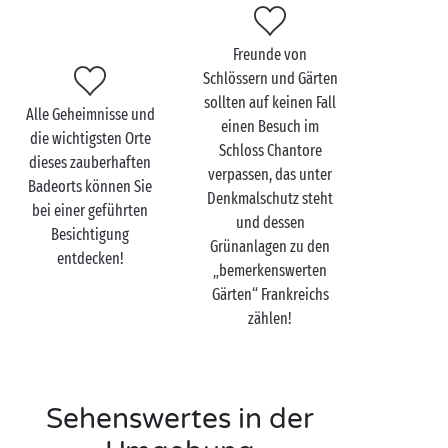
Probieren Sie zu zweit eine Wassersportart aus. Ob
Freunde von
Stand-Up-Paddling, Segeln oder Kitesurfen, es gibt
Schlössern und Gärten
für jeden Geschmack und jedes Leistungsniveau das
sollten auf keinen Fall
Richtige. Freunde des urbanen Lebens werden es
Alle Geheimnisse und
einen Besuch im
vorziehen, die Städte Cancale, Granville und
die wichtigsten Orte
Schloss Chantore
Avranches zu erkunden. Und das Beste an Ihrer Reise
dieses zauberhaften
verpassen, das unter
in die Normandie? Die Entdeckung Ihrer
Badeorts können Sie
Denkmalschutz steht
kulinarischen Spezialitäten! Käse, Cidre,
bei einer geführten
und dessen
Meeresfrüchte, ein wahres Geschmacksfestival, mit
Besichtigung
Grünanlagen zu den
dem Sie Ihren Gaumen verwöhnen können!
entdecken!
„bemerkenswerten
Gärten“ Frankreichs
zählen!
Sehenswertes in der