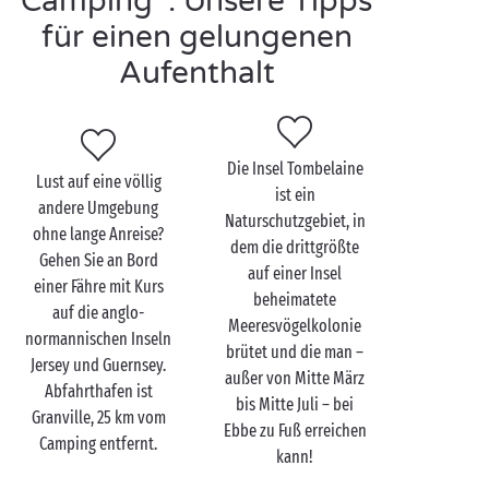
Camping : Unsere Tipps
schönste Sandburg bauen, während Größere dem
für einen gelungenen
erfrischenden Badevergnügen nachgehen! Und wenn
Aufenthalt
später am Tag erneut das kühle Nass ruft, dann auf in
den
Badebereich
des Campings!
Die Insel Tombelaine
Lust auf eine völlig
ist ein
Genêts zu zweit
andere Umgebung
Naturschutzgebiet, in
entdecken
ohne lange Anreise?
dem die drittgrößte
Gehen Sie an Bord
auf einer Insel
Vom Bec d’Andaine aus gibt es die ideale Aktivität für
einer Fähre mit Kurs
beheimatete
Verliebte
: Eine Durchquerung der Bucht des Mont-
auf die anglo-
Meeresvögelkolonie
Saint-Michel mit einem Fremdenführer, bei der Sie
normannischen Inseln
brütet und die man –
alle Geheimnisse dieses in Frankreich und weltweit
Jersey und Guernsey.
außer von Mitte März
einzigartigen Orts lüften können. Weniger
Abfahrthafen ist
bis Mitte Juli – bei
Sportbegeisterte können für den Rückweg einen Bus
Granville, 25 km vom
Ebbe zu Fuß erreichen
nutzen. Sportliche Paare legen den Hin- und Rückweg
Camping entfernt.
kann!
zu Fuß zurück ... was insgesamt 6 Std. Laufprogramm
entspricht! Eine Anstrengung, die sich definitiv lohnt.