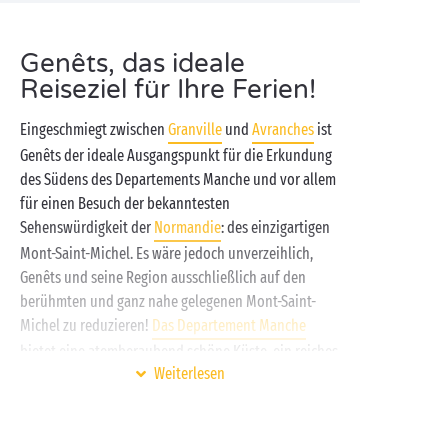
Genêts, das ideale
Reiseziel für Ihre Ferien!
Eingeschmiegt zwischen
Granville
und
Avranches
ist
Genêts der ideale Ausgangspunkt für die Erkundung
des Südens des Departements Manche und vor allem
für einen Besuch der bekanntesten
Sehenswürdigkeit der
Normandie
: des einzigartigen
Mont-Saint-Michel. Es wäre jedoch unverzeihlich,
Genêts und seine Region ausschließlich auf den
berühmten und ganz nahe gelegenen Mont-Saint-
Michel zu reduzieren!
Das Departement Manche
bietet eine atemberaubend schöne Küste, ein reiches
Weiterlesen
Kulturerbe, verschiedenste Aktivitäten und vieles
mehr. Entdecken Sie es auf Ihre ganz eigene Art!
Vor oder nach Ihren Ausflügen zu den Schätzen der