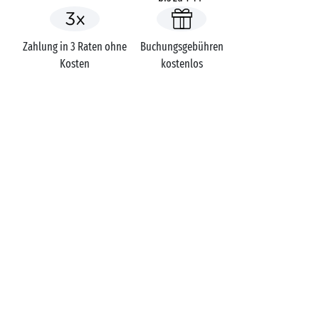
Zahlung in 3 Raten ohne
Buchungsgebühren
Kosten
kostenlos
Campings
Italien
Die Toskana
Provinz Livorno
Marina di Castagneto Carducci
Etruria
SIE HABEN EINE FRAGE?
Rufen Sie uns an unter
+49 (0)69 2000
1839
MOBILE APP