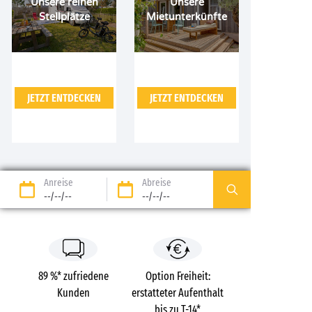
Unsere reinen
Unsere
Stellplätze
Mietunterkünfte
JETZT ENTDECKEN
JETZT ENTDECKEN
Anreise
Abreise
--/--/--
--/--/--
89 %* zufriedene
Option Freiheit:
Kunden
erstatteter Aufenthalt
bis zu T-14*