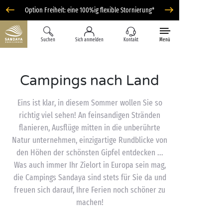
Option Freiheit: eine 100%ig flexible Stornierung*
Suchen
Sich anmelden
Kontakt
Menü
Campings nach Land
Eins ist klar, in diesem Sommer wollen Sie so
richtig viel sehen! An feinsandigen Stränden
flanieren, Ausflüge mitten in die unberührte
Natur unternehmen, einzigartige Rundblicke von
den Höhen der schönsten Gipfel entdecken ...
Was auch immer Ihr Zielort in Europa sein mag,
die Campings Sandaya sind stets für Sie da und
freuen sich darauf, Ihre Ferien noch schöner zu
machen!