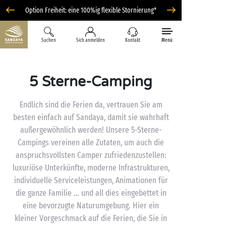
Option Freiheit: eine 100%ig flexible Stornierung*
Suchen
Sich anmelden
Kontakt
Menü
5 Sterne-Camping
Endlich sind die Ferien da, vertrauen Sie am
besten einfach auf Sandaya, damit sie wahrhaft
außergewöhnlich werden! Unsere 5-Sterne-
Campings vereinen alle Zutaten, um auch die
anspruchsvollsten Camper zufriedenzustellen:
luxuriöse Unterkünfte, moderne Infrastrukturen,
individuelle Serviceleistungen, Animationen für
die ganze Familie … und all dies eingebettet in
eine bevorzugte Naturumgebung. Hier ein
kleiner Vorgeschmack auf die Ferien, die Sie in