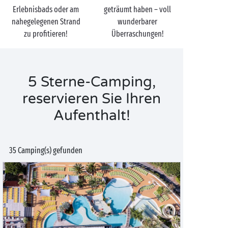
Erlebnisbads oder am
geträumt haben – voll
kostenloser Shuttlebus zum Strand, Badebereiche für
nahegelegenen Strand
wunderbarer
Klein und Groß … Gönnen Sie sich eine Camping-Kur
zu profitieren!
Überraschungen!
mit fünf Sternen bei Sandaya!
5 Sterne-Camping,
reservieren Sie Ihren
Aufenthalt!
35 Camping(s) gefunden