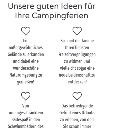
Genießen Sie beim Aufenthalt in Ihrem voll
Unsere guten Ideen für
ausgestatteten
Mobilheim
, Ihrer
Ihre Campingferien
ungewöhnlichen Hütte
oder Ihrem
Lodge-Zelt
für
Abenteurer auf unseren prestigeträchtigen
Campingplätzen herrliche Ausblicke! Um Ihre Ferien
noch angenehmer zu gestalten, stehen Dutzende von
Ein
Sich mit der Familie
Aktivitäten für die ganze
Familie
zur Verfügung:
außergewöhnliches
Ihren liebsten
Bogenschießen, Kochkurse, originelle Live-Shows,
Gelände zu erkunden
Freizeitvergnügungen
Wassergymnastik, Multisport-Anlagen … Auch
und dabei eine
zu widmen und
Sportausrüstung ist vorhanden, damit Sie mit
wunderschöne
vielleicht sogar eine
leichtem Gepäck reisen können! Für Ihr entspanntes
Naturumgebung zu
neue Leidenschaft zu
Tagesende haben wir ebenfalls genau die Formel, die
genießen!
entdecken!
Sie brauchen: einen Moment der Erholung auf der
Terrasse der Bar oder des Restaurants vor der
abendlichen Animation.
Von
Das befriedigende
uneingeschränktem
Gefühl eines Urlaubs
Und um das Nützliche mit dem Angenehmen zu
Badespaß in den
zu erleben, von dem
verbinden, nutzen Sie die Vorteile einer erstklassigen
Schwimmbädern des
Sie schon immer
Infrastruktur und Ausstattung: WiFi-Anschluss,