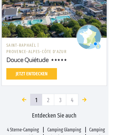
SAINT-RAPHAËL |
PROVENCE-ALPES-CÔTE D'AZUR
Douce Quiétude
JETZT ENTDECKEN
1
2
3
4
Entdecken Sie auch
4 Sterne-Camping
Camping Glamping
Camping