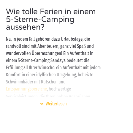
Wie tolle Ferien in einem
5-Sterne-Camping
aussehen?
Na, in jedem Fall gehören dazu Urlaubstage, die
randvoll sind mit Abenteuern, ganz viel Spaß und
wundervollen Überraschungen! Ein Aufenthalt in
einem 5-Sterne-Camping Sandaya bedeutet die
Erfüllung all Ihrer Wünsche: ein Aufenthalt mit jedem
Komfort in einer idyllischen Umgebung, beheizte
Schwimmbäder mit Rutschen und
Entspannungsbereiche
, hochwertige
Serviceleistungen, die Ihren hohen Ansprüchen
gerecht werden, maßgeschneiderte Leistungen für
Weiterlesen
das Wohlbefinden aller … Mit Sandaya schmeckt Ihr
Campingurlaub entschieden nach
außergewöhnlichen Ferien!