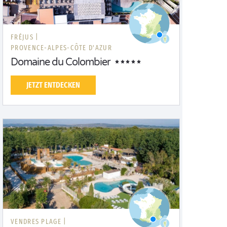
FRÉJUS |
PROVENCE-ALPES-CÔTE D'AZUR
Domaine du Colombier
JETZT ENTDECKEN
VENDRES PLAGE |