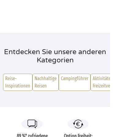
Entdecken Sie unsere anderen
Kategorien
Reise-
Nachhaltige
Campingführer
Aktivitäten &
Inspirationen
Reisen
Freizeitvergnügen
89 %* zufriedene
Option Freiheit: