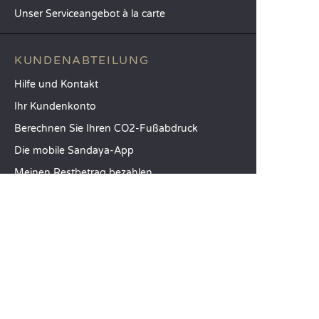
Unser Serviceangebot à la carte
KUNDENABTEILUNG
Hilfe und Kontakt
Ihr Kundenkonto
Berechnen Sie Ihren CO2-Fußabdruck
Die mobile Sandaya-App
Meinen Restbetrag bezahlen
AGB
Rechtliche Hinweise
Datenschutzerklärung
Nutzung von Kundenmeinungen
Option Freiheit
Meine Einstellungen bearbeiten