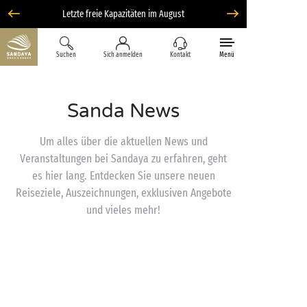
Letzte freie Kapazitäten im August
Suchen
Sich anmelden
Kontakt
Menü
Sanda News
Um alles über die aktuellen News und
Veranstaltungen bei Sandaya zu erfahren, geht
es hier lang. Entdecken Sie unsere neuen
Reiseziele, Auszeichnungen, exklusiven Angebote
und vieles mehr!