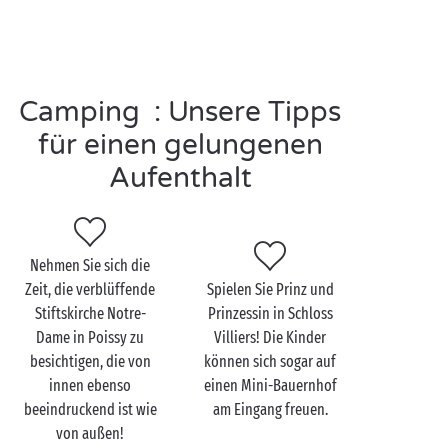
Bevor Sie dann in Ihren Camping Sandaya
zurückkehren, sollten Sie einen Abstecher zum
Spielzeugmuseum machen. Es ist in der ehemaligen
königlichen Priorei Saint-Louis untergebracht, die als
Camping : Unsere Tipps
Monument Historique unter Denkmalschutz steht.
für einen gelungenen
Hier können Sie die Entwicklung von Spielen und
Aufenthalt
Spielsachen von der Antike an verfolgen: Diese
vergnügliche Zeitreise wird besonders Kinder
bezaubern, die Großen allerdings nicht weniger!
Nehmen Sie sich die
Zeit, die verblüffende
Spielen Sie Prinz und
Poissy zu zweit
Stiftskirche Notre-
Prinzessin in Schloss
Dame in Poissy zu
Villiers! Die Kinder
entdecken
besichtigen, die von
können sich sogar auf
Sie suchen nach einem friedlichen Ausflugsziel
innen ebenso
einen Mini-Bauernhof
als Paar
? Da sind die Seine-Ufer von Poissy
beeindruckend ist wie
am Eingang freuen.
von außen!
besonders geeignet, denn hier finden Sie Ruhe und