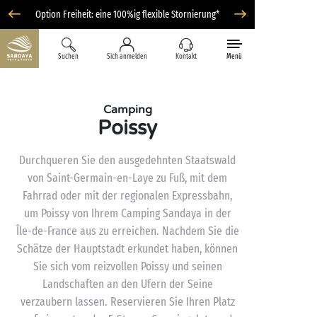
Option Freiheit: eine 100%ig flexible Stornierung*
Suchen
Sich anmelden
Kontakt
Menü
Camping
Poissy
Durchqueren Sie den ausgedehnten Staatswald
von Saint-Germain-en-Laye zu Fuß, mit dem
Fahrrad oder mit der regionalen Expressbahn,
um Poissy von Ihrem Camping Sandaya in der
Île-de-France aus zu erreichen. Nachdem Sie die
Schätze der Hauptstadt erkundet haben, können
Sie sich vom reizvollen Poissy und seinen
Landschaften an den Ufern der Seine
verzaubern lassen. Reservieren Sie Ihren Platz