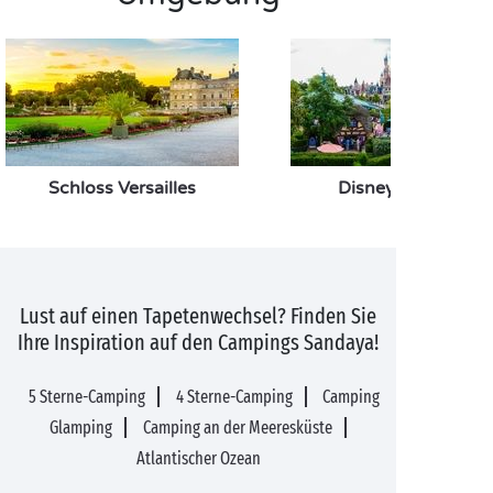
Schloss Versailles
Disneyland Paris
Lust auf einen Tapetenwechsel? Finden Sie
Ihre Inspiration auf den Campings Sandaya!
5 Sterne-Camping
4 Sterne-Camping
Camping
Glamping
Camping an der Meeresküste
Atlantischer Ozean