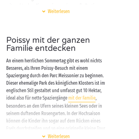
mit und tanken Sie gemeinsam eine große Portion
Weiterlesen
frische Luft im Park von Schloss Villiers oder
bestaunen Sie den verblüffenden Baustil der
Stiftskirche Notre-Dame, die nur einen Katzensprung
vom Spielzeugmuseum entfernt liegt.
Poissy mit der ganzen
Familie entdecken
Und während Poissy Ihre Lust auf Entdeckungen
mehr als stillen dürfte, können Sie zugleich in Ihrem
An einem herrlichen Sommertag gibt es wohl nichts
familienfreundlichen Camping die ersehnte
Besseres, als Ihren Poissy-Besuch mit einem
Entspannung und reichlich Aktivitäten mit der
Spaziergang durch den Parc Meissonier zu beginnen.
ganzen Familie genießen. Beginnen Sie den Tag mit
Dieser ehemalige Park des königlichen Klosters ist im
einem erholsamen Bad in den beheizten
englischen Stil gestaltet und umfasst gut 10 Hektar,
Schwimmbecken des Erlebnisbads. Dann ist auch
ideal also für nette Spaziergänge
mit der Familie
,
schon Zeit für ein Tennis-, Pétanque- oder
besonders an den Ufern seines kleinen Sees oder in
Badmintonturnier auf den
Sport
anlagen im Freien!
seinem duftenden Rosengarten. In der Hochsaison
können die Kinder ihn sogar auf dem Rücken eines
Esels durchstreifen und so eine originelle kleine Tour
absolvieren!
Weiterlesen