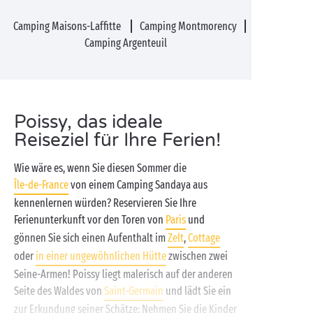
Camping Maisons-Laffitte
Camping Montmorency
Camping Argenteuil
Poissy, das ideale
Reiseziel für Ihre Ferien!
Wie wäre es, wenn Sie diesen Sommer die
Île-de-France
von einem Camping Sandaya aus
kennenlernen würden? Reservieren Sie Ihre
Ferienunterkunft vor den Toren von
Paris
und
gönnen Sie sich einen Aufenthalt im
Zelt
,
Cottage
oder
in einer ungewöhnlichen Hütte
zwischen zwei
Seine-Armen! Poissy liegt malerisch auf der anderen
Seite des Waldes von
Saint-Germain
und lädt Sie ein
zur Erkundung seiner Schätze: Nehmen Sie die Kinder