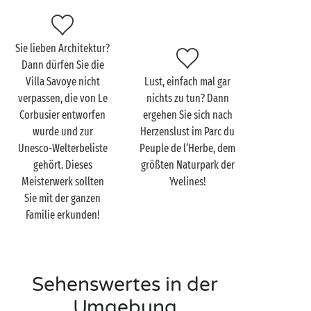
ein angenehmes Ambiente. Erkunden Sie die alte
Brücke von Poissy, die ehemals mit einer Länge von
fast 400 m den Fluss überspannte. Noch heute kann
Sie lieben Architektur?
man sich leicht das Klappern der einst den Fluss
Dann dürfen Sie die
dominierenden Mühlen vorstellen, zu einer Zeit, als
Villa Savoye nicht
Lust, einfach mal gar
Poissy ein bekannter Fischerort war!
verpassen, die von Le
nichts zu tun? Dann
Corbusier entworfen
ergehen Sie sich nach
Lust, sich ein wenig führen zu lassen? Schiffen Sie
wurde und zur
Herzenslust im Parc du
sich ein für eine Kreuzfahrt, um Poissy von seiner
Unesco-Welterbeliste
Peuple de l‘Herbe, dem
Seine-Seite aus zu erkunden, dort, wo sich früher die
gehört. Dieses
größten Naturpark der
größten impressionistischen Maler niederließen.
Meisterwerk sollten
Yvelines!
Ideal, um den Tag mit einer romantischen Note
Sie mit der ganzen
ausklingen zu lassen!
Familie erkunden!
Sehenswertes in der
Umgebung