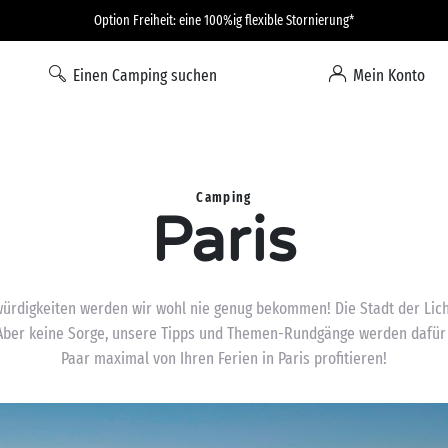
Option Freiheit: eine 100%ig flexible Stornierung*
Einen Camping suchen
Mein Konto
Camping
Paris
würdigkeiten werden wir wohl nie genug bekommen! Die Stadt der Licht
Aber keine Sorge, unsere Tipps und Themen-Rundgänge werden dafür s
Paar maximal von Ihren Ferien in Paris profitieren!