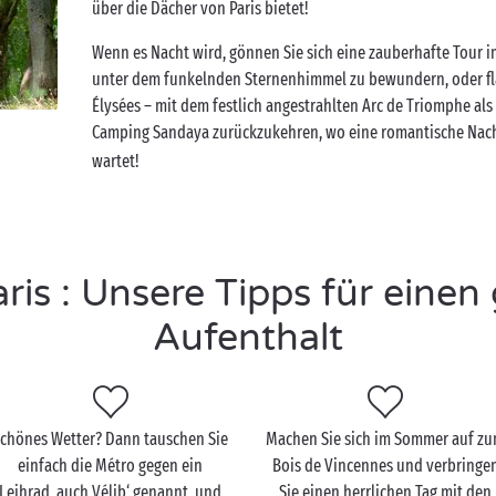
über die Dächer von Paris bietet!
Wenn es Nacht wird, gönnen Sie sich eine zauberhafte Tour 
unter dem funkelnden Sternenhimmel zu bewundern, oder fl
Élysées – mit dem festlich angestrahlten Arc de Triomphe als L
Camping Sandaya zurückzukehren, wo eine romantische Nac
wartet!
is : Unsere Tipps für eine
Aufenthalt
chönes Wetter? Dann tauschen Sie
Machen Sie sich im Sommer auf z
einfach die Métro gegen ein
Bois de Vincennes und verbringe
Leihrad, auch Vélib‘ genannt, und
Sie einen herrlichen Tag mit den