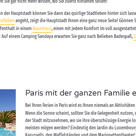
Sie gar nicht mehr wissen, wo Sie zuerst hinsehen sollen!
 der Hauptstadt können Sie dann das quirlige Stadtleben hinter sich lass
ndleben
angeht, zeigt die Hauptstadt Ihnen eine ganz neue Seite! Gönnen S
enthalt in einem
Baumhaus
, einen mit jedem Komfort im voll ausgestatte
s! Auf einem Camping Sandaya erwarten Sie ganz nach Belieben Badespaß,
S
Paris mit der ganzen Familie
Bei Ihren Ferien in Paris wird es Ihnen niemals an Aktivitäte
Wenn die Sonne scheint, sollten Sie die Gelegenheit nutzen,
der Stadt mitzunehmen, wo sie ihre überschüssige Energie 
meisten mögen werden? Eindeutig den Jardin du Luxembourg
Karussells, den Waffelständen und dem Marionettentheater!