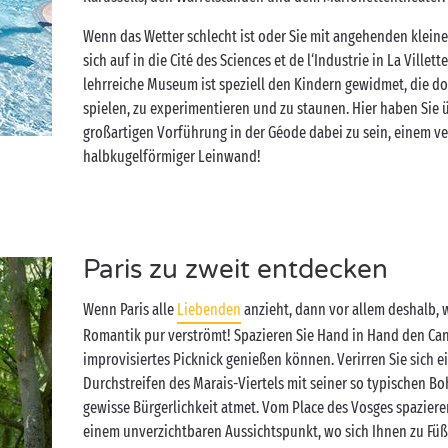
Wenn das Wetter schlecht ist oder Sie mit angehenden klein
sich auf in die Cité des Sciences et de l‘Industrie in La Ville
lehrreiche Museum ist speziell den Kindern gewidmet, die d
spielen, zu experimentieren und zu staunen. Hier haben Sie ü
großartigen Vorführung in der Géode dabei zu sein, einem v
halbkugelförmiger Leinwand!
Paris zu zweit entdecken
Wenn Paris alle
Liebenden
anzieht, dann vor allem deshalb, w
Romantik pur verströmt! Spazieren Sie Hand in Hand den Cana
improvisiertes Picknick genießen können. Verirren Sie sich e
Durchstreifen des Marais-Viertels mit seiner so typischen 
gewisse Bürgerlichkeit atmet. Vom Place des Vosges spazier
einem unverzichtbaren Aussichtspunkt, wo sich Ihnen zu Füß