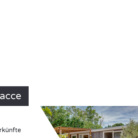
nacce
rkünfte