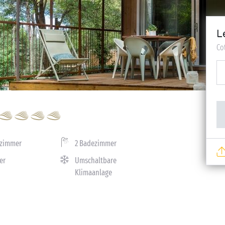
L
Co
fzimmer
2 Badezimmer
er
Umschaltbare
Klimaanlage