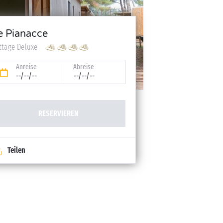
e Pianacce
ttage Deluxe
Anreise
Abreise
--/--/--
--/--/--
RESERVIEREN
Teilen