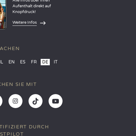
Alle Infos über Ihren
Aufenthalt direkt auf
Knopfdruck!
Weitere Infos
RACHEN
NL
EN
ES
FR
DE
IT
HEN SIE MIT
TIFIZIERT DURCH
STPILOT