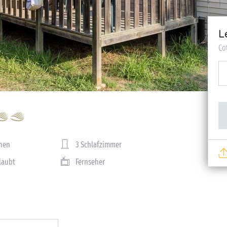
L
Co
nen
3 Schlafzimmer
rlaubt
Fernseher