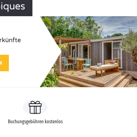
piques
rkünfte
N
Buchungsgebühren kostenlos