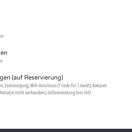
der
gen
ve
ngen (auf Reservierung)
, Endreinigung, WiFi-Anschluss (1 Code für 3 Gerät), Babyset
atratze nicht vorhanden), Grillvermietung (vor Ort)