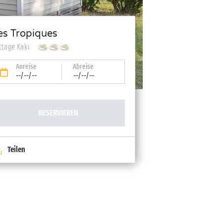
es Tropiques
ttage Kaki
Anreise
Abreise
--/--/--
--/--/--
RESERVIEREN
Teilen