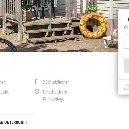
L
Co
nen
2 Schlafzimmer
rlaubt
Umschaltbare
Klimaanlage
AN UNTERKUNFT