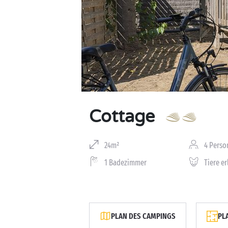
Cottage
24m²
4 Perso
1 Badezimmer
Tiere e
PLAN DES CAMPINGS
PL