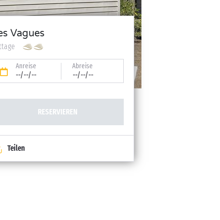
es Vagues
ttage
Anreise
Abreise
--/--/--
--/--/--
RESERVIEREN
Teilen