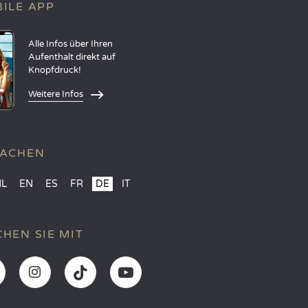
ILE APP
Alle Infos über Ihren
Aufenthalt direkt auf
Knopfdruck!
Weitere Infos
RACHEN
NL
EN
ES
FR
DE
IT
HEN SIE MIT