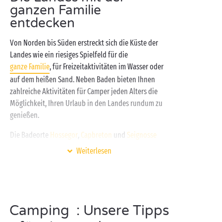
ganzen Familie
verbrauchen Sie Ihre überschüssige Energie auf den
entdecken
Sportplätzen
im Freien oder leben Sie Ihren
Abenteuergeist in der waldreichen Umgebung des
Von Norden bis Süden erstreckt sich die Küste der
Fôret des Landes aus.
Landes wie ein riesiges Spielfeld für die
ganze Familie
, für Freizeitaktivitäten im Wasser oder
auf dem heißen Sand. Neben Baden bieten Ihnen
zahlreiche Aktivitäten für Camper jeden Alters die
Möglichkeit, Ihren Urlaub in den Landes rundum zu
genießen.
Die Badeorte
Hossegor
,
Capbreton
und
Seignosse
sind ein Paradies für Surfer, wo Sie Einführungskurse
Weiterlesen
für diesen beliebten Sport absolvieren können,
während
Biscarrosse
,
Sanguinet
und Mimizan dazu
einladen, an den Ufern ihrer großen Seen zu
verweilen. Die klaren und flachen Gewässer sind
Camping : Unsere Tipps
ideal für Kinder. Wer ist bereit für einen
Familienausflug mit dem Stehpaddel?