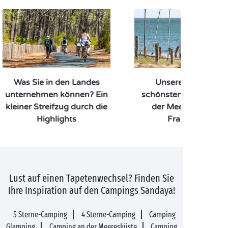
Was Sie in den Landes
Unsere Top 9 der
unternehmen können? Ein
schönsten Campings 
kleiner Streifzug durch die
der Meeresküste in
Highlights
Frankreich
Lust auf einen Tapetenwechsel? Finden Sie
Ihre Inspiration auf den Campings Sandaya!
5 Sterne-Camping
4 Sterne-Camping
Camping
Glamping
Camping an der Meeresküste
Camping