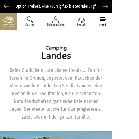
Option Freiheit: eine 100%ig flexible Stornierung*
Suchen
Sich anmelden
Kontakt
Menü
Camping
Landes
Keine Stadt, kein Lärm, keine Hektik ... Zeit für
Ferien im Grünen, begleitet vom Rauschen der
Meereswellen! Entdecken Sie die Landes, eine
Region in Neu-Aquitanien, wo die schönsten
Naturlandschaften ganz nahe beieinander
liegen. Die ideale Kulisse für Campingferien zu
zweit oder mit der ganzen Familie.