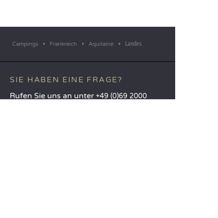
Landes
Campings
Frankreich
Aquitaine
SIE HABEN EINE FRAGE?
Rufen Sie uns an unter
+49 (0)69 2000
1839
MOBILE APP
Alle Infos über Ihren Aufenthalt
direkt auf Knopfdruck!
Weitere Infos