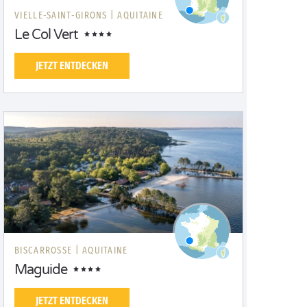
VIELLE-SAINT-GIRONS |
AQUITAINE
Le Col Vert
JETZT ENTDECKEN
BISCARROSSE |
AQUITAINE
Maguide
JETZT ENTDECKEN