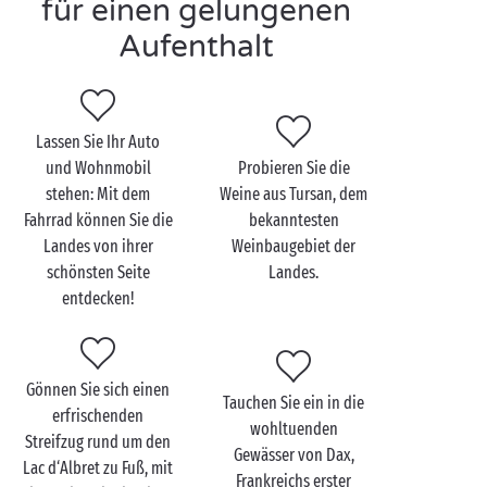
für einen gelungenen
Aufenthalt
Die Landes zu zweit
entdecken
Lassen Sie Ihr Auto
und Wohnmobil
Probieren Sie die
Sie können sich nicht zwischen der Atlantikküste und
stehen: Mit dem
Weine aus Tursan, dem
dem Hinterland der Landes entscheiden? Hier sind
Fahrrad können Sie die
bekanntesten
unsere schönsten Etappen für die Erkundung dieser
Landes von ihrer
Weinbaugebiet der
facettenreichen Landschaft. Ein unverzichtbares
schönsten Seite
Landes.
Erlebnis während Ihrer Ferien
zu zweit
: eine
entdecken!
romantische Spazierfahrt auf dem
Courant d‘Huchet
,
das „kleine Amazonien“ der Landes. Wenn Sie nicht
genügend Zeit für eine Bootsfahrt haben, bewundern
Sie einfach die Mündung des Stroms in Moliets-
Gönnen Sie sich einen
Tauchen Sie ein in die
Plage, wo Süß- und Salzwasser ineinander
erfrischenden
wohltuenden
übergehen. Fantastisch!
Streifzug rund um den
Gewässer von Dax,
Lac d‘Albret zu Fuß, mit
Frankreichs erster
Im Landesinneren verdienen die kleinen Dörfer des