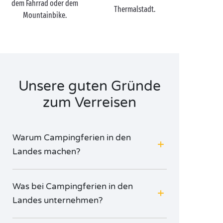
dem Fahrrad oder dem
Thermalstadt.
Bas Armagnac einen Umweg, um ihre
Mountainbike.
berühmten Spezialitäten
zu kosten und das
architektonische Erbe zu bewundern. Wenn Sie nur
eines von ihnen besuchen können, dann sollten Sie
sich für Labastide-d'Armagnac entscheiden, ein
herrliches mittelalterliches Dorf, in dem man gerne
flaniert.
Unsere guten Gründe
zum Verreisen
Warum Campingferien in den
Landes machen?
Was bei Campingferien in den
Landes unternehmen?