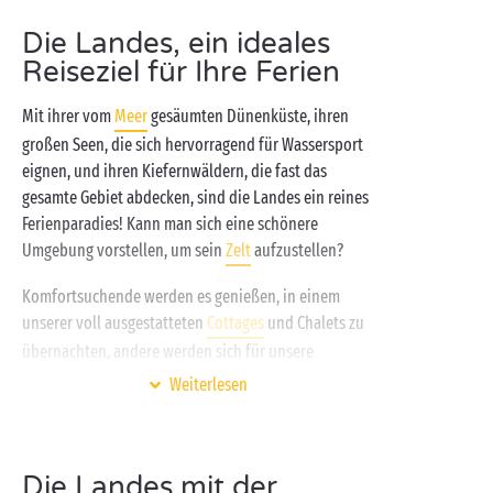
Die Landes, ein ideales
Reiseziel für Ihre Ferien
Mit ihrer vom
Meer
gesäumten Dünenküste, ihren
großen Seen, die sich hervorragend für Wassersport
eignen, und ihren Kiefernwäldern, die fast das
gesamte Gebiet abdecken, sind die Landes ein reines
Ferienparadies! Kann man sich eine schönere
Umgebung vorstellen, um sein
Zelt
aufzustellen?
Komfortsuchende werden es genießen, in einem
unserer voll ausgestatteten
Cottages
und Chalets zu
übernachten, andere werden sich für unsere
untypischen
Lodgezelte
entscheiden. Welche
Weiterlesen
Campingunterkunft Sie auch wählen, es gibt nur ein
Ziel: ent-span-nen! Und auf diesem Gebiet fehlt es
Ihrem Camping Sandaya nicht an Ideen: Schwimmen
Die Landes mit der
Sie im Glück in den Pools des Erlebnisbades,