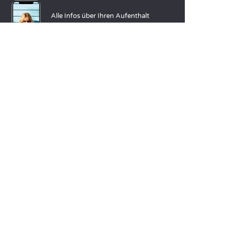
Alle Infos über Ihren Aufenthalt
direkt auf Knopfdruck!
Weitere Infos
SPRACHEN
Nederlands
English
Español
Français
Deutsch
Italiano
UNSERE FERIENIDEEN