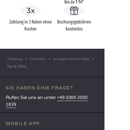
bis zu T-14*
Zahlung in 3 Raten ohne
Buchungsgebühren
Kosten
kostenlos
Campings
Frankreich
Auvergne-Rhône-Alpes
Puy-de-Dôme
SIE HABEN EINE FRAGE?
Rufen Sie uns an unter
+49 (0)69 2000
1839
MOBILE APP