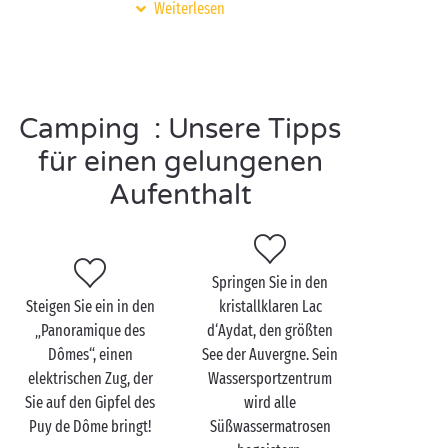
Weiterlesen
sich dann zum
Vulcania
, einem berühmten
Themenpark, der den Vulkanen gewidmet ist. Er ist
interaktiv gestaltet und verbindet auf wunderbare
Weise lehrreiches Wissen mit Unterhaltung!
Camping : Unsere Tipps
Auf dem Rückweg machen Sie einen Zwischenstopp
in der Burg
Murol
mit ihrem Blick auf den
für einen gelungenen
Lac Chambon
. Im Sommer übernehmen Ritter und
Aufenthalt
Troubadoure die Festung und versetzen Sie im
Handumdrehen ins Herz des Mittelalters. Dieser
Besuch ist bei Familien immer ein sehr großer Erfolg!
Springen Sie in den
Steigen Sie ein in den
kristallklaren Lac
„Panoramique des
d‘Aydat, den größten
Das Puy-de-Dôme zu
Dômes“, einen
See der Auvergne. Sein
zweit entdecken
elektrischen Zug, der
Wassersportzentrum
Sie auf den Gipfel des
wird alle
Um ein vollständiges Panorama des Puy-de-Dôme zu
Puy de Dôme bringt!
Süßwassermatrosen
genießen, muss man seinen höchsten Gipfel