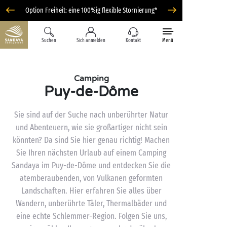
Option Freiheit: eine 100%ig flexible Stornierung*
Suchen
Sich anmelden
Kontakt
Menü
Camping
Puy-de-Dôme
Sie sind auf der Suche nach unberührter Natur
und Abenteuern, wie sie großartiger nicht sein
könnten? Da sind Sie hier genau richtig! Machen
Sie Ihren nächsten Urlaub auf einem Camping
Sandaya im Puy-de-Dôme und entdecken Sie die
atemberaubenden, von Vulkanen geformten
Landschaften. Hier erfahren Sie alles über
Wandern, unberührte Täler, Thermalbäder und
eine echte Schlemmer-Region. Folgen Sie uns,