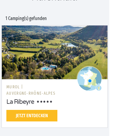
1 Camping(s) gefunden
MUROL |
AUVERGNE-RHÔNE-ALPES
La Ribeyre
JETZT ENTDECKEN