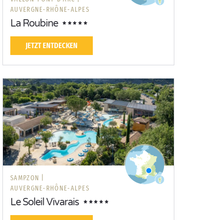
AUVERGNE-RHÔNE-ALPES
La Roubine
JETZT ENTDECKEN
SAMPZON |
AUVERGNE-RHÔNE-ALPES
Le Soleil Vivarais