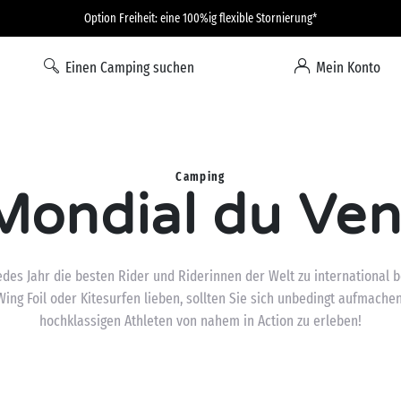
Option Freiheit: eine 100%ig flexible Stornierung*
Einen Camping suchen
Mein Konto
Camping
Mondial du Ven
edes Jahr die besten Rider und Riderinnen der Welt zu international 
Wing Foil oder Kitesurfen lieben, sollten Sie sich unbedingt aufmache
hochklassigen Athleten von nahem in Action zu erleben!