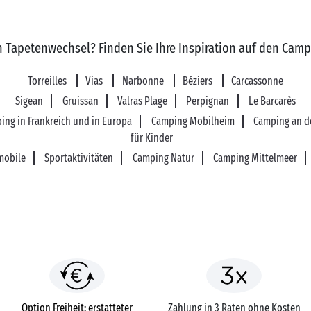
n Tapetenwechsel? Finden Sie Ihre Inspiration auf den Cam
Torreilles
Vias
Narbonne
Béziers
Carcassonne
Sigean
Gruissan
Valras Plage
Perpignan
Le Barcarès
ing in Frankreich und in Europa
Camping Mobilheim
Camping an d
für Kinder
mobile
Sportaktivitäten
Camping Natur
Camping Mittelmeer
Option Freiheit: erstatteter
Zahlung in 3 Raten ohne Kosten