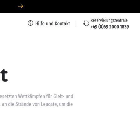
Reservierungszentrale
Hilfe und Kontakt
+49 (0)69 2000 1839
t
besetzten Wettkämpfen für Gleit- und
n an die Strände von Leucate, um die