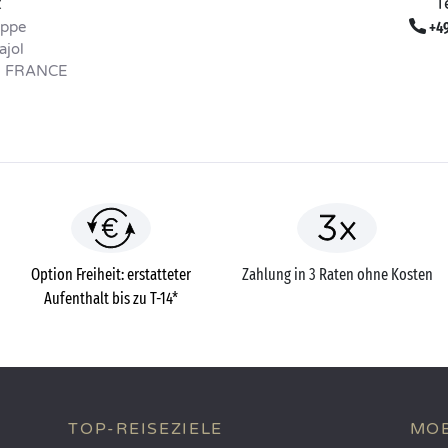
t
T
uppe
+49
ajol
- FRANCE
Option Freiheit: erstatteter
Zahlung in 3 Raten ohne Kosten
Aufenthalt bis zu T-14*
TOP-REISEZIELE
MOB