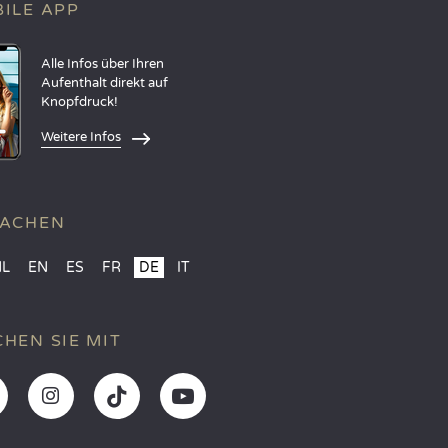
ILE APP
Alle Infos über Ihren
Aufenthalt direkt auf
Knopfdruck!
Weitere Infos
RACHEN
NL
EN
ES
FR
DE
IT
HEN SIE MIT