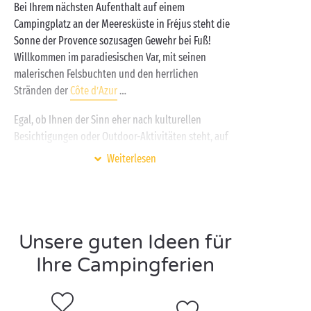
Bei Ihrem nächsten Aufenthalt auf einem
Campingplatz an der Meeresküste in Fréjus steht die
Sonne der Provence sozusagen Gewehr bei Fuß!
Willkommen im paradiesischen Var, mit seinen
malerischen Felsbuchten und den herrlichen
Stränden der
Côte d’Azur
…
Egal, ob Ihnen der Sinn eher nach kulturellen
Besichtigungen oder Outdoor-Aktivitäten steht, auf
unseren Campings an der Meeresküste in
Fréjus
Weiterlesen
haben Sie viel Gelegenheit für beides. Hier können
Sie nämlich am Vormittag die Überbleibsel des
antiken römischen Hafens und das Aquädukt der
Stadt erkunden, am Nachmittag durch die Natur
Unsere guten Ideen für
spazieren und dann den Tag beschließen, indem Sie
am Strand von
Saint-Aygulf
einen himmlischen
Ihre Campingferien
Sonnenuntergang bestaunen.
Auf dem Campingplatz hingegen tanken Sie mit Ihrer