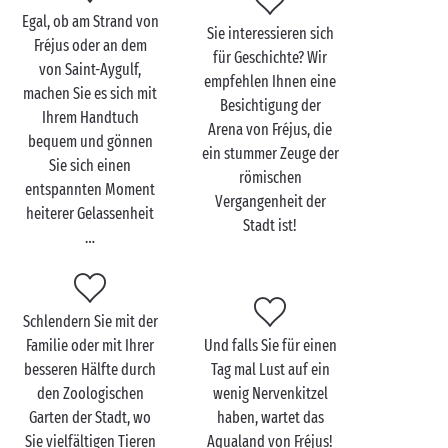
besseren Hälfte auf einer Sonnenliege am
Egal, ob am Strand von
Schwimmbad noch ein wenig Entspannung, bevor Sie
Sie interessieren sich
Fréjus oder an dem
sich zur Bar oder zum Restaurant aufmachen, um ein
für Geschichte? Wir
von Saint-Aygulf,
köstliches Dinner zu zweit zu genießen.
empfehlen Ihnen eine
machen Sie es sich mit
Besichtigung der
Ihrem Handtuch
Familien mit Kindern werden die Vielfalt der
Arena von Fréjus, die
bequem und gönnen
Aktivitäten und Animationen, die ihnen in einem
ein stummer Zeuge der
Sie sich einen
Camping an der Meeresküste
in Fréjus geboten
römischen
entspannten Moment
werden, besonders zu schätzen wissen!
Vergangenheit der
heiterer Gelassenheit
Stadt ist!
…
Schlendern Sie mit der
Familie oder mit Ihrer
Und falls Sie für einen
besseren Hälfte durch
Tag mal Lust auf ein
den Zoologischen
wenig Nervenkitzel
Garten der Stadt, wo
haben, wartet das
Sie vielfältigen Tieren
Aqualand von Fréjus!