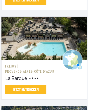
JETZT ENTDECKEN
FRÉJUS |
PROVENCE-ALPES-CÔTE D'AZUR
La Barque
JETZT ENTDECKEN