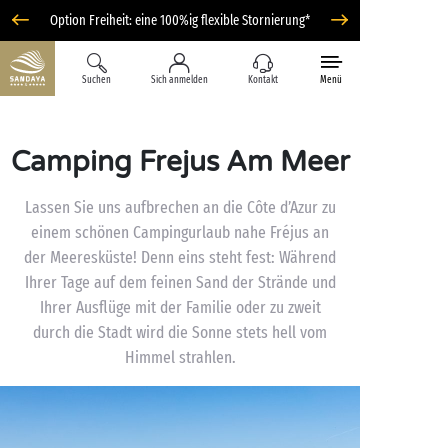
Option Freiheit: eine 100%ig flexible Stornierung*
Suchen
Sich anmelden
Kontakt
Menü
Camping Frejus Am Meer
Lassen Sie uns aufbrechen an die Côte d’Azur zu
einem schönen Campingurlaub nahe Fréjus an
der Meeresküste! Denn eins steht fest: Während
Ihrer Tage auf dem feinen Sand der Strände und
Ihrer Ausflüge mit der Familie oder zu zweit
durch die Stadt wird die Sonne stets hell vom
Himmel strahlen.