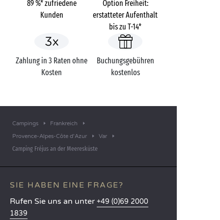
89 %* zufriedene
Option Freiheit:
Kunden
erstatteter Aufenthalt
bis zu T-14*
Zahlung in 3 Raten ohne
Buchungsgebühren
Kosten
kostenlos
Campings
Frankreich
Provence-Alpes-Côte d'Azur
Var
Camping Fréjus an der Meeresküste
SIE HABEN EINE FRAGE?
Rufen Sie uns an unter
+49 (0)69 2000
1839