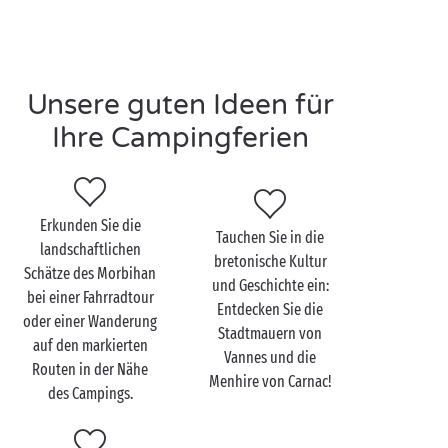
Altersgruppen jede Menge Spaß garantieren.
Unsere beheizten Außen- und Innenbecken
versprechen Erholung für die ganze Familie, hier
können sich Groß und Klein abkühlen oder einfach
Unsere guten Ideen für
nur die Sonne genießen.
Sie möchten sich lieber
sportlich betätigen
? Werfen
Ihre Campingferien
Sie einen Blick auf das Programm Ihres Campings und
probieren Sie zum Beispiel einen
Wassergymnastikkurs aus, wo Fitness und Spaß
kombiniert werden.
Erkunden Sie die
Tauchen Sie in die
Sind Sie auf der Suche nach einem Adrenalinkick?
landschaftlichen
bretonische Kultur
Stürzen Sie sich ins Abenteuer und sausen Sie unsere
Schätze des Morbihan
und Geschichte ein:
Wasserrutschen hinunter. Lassen Sie sich bei einer
bei einer Fahrradtour
Entdecken Sie die
rasanten Rutschpartie von der Geschwindigkeit
oder einer Wanderung
Stadtmauern von
berauschen!
auf den markierten
Vannes und die
Ihre kleinsten Sprösslinge können sich derweil im
Routen in der Nähe
Menhire von Carnac!
Planschbecken und bei den Wasserspielen völlig
des Campings.
gefahrlos vergnügen.
Vollgepackte Tage, die Ihnen kostbare Erinnerungen