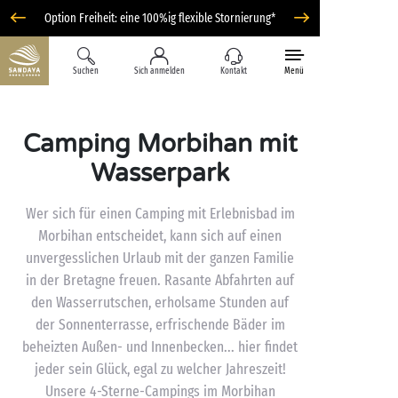
Option Freiheit: eine 100%ig flexible Stornierung*
Suchen
Sich anmelden
Kontakt
Menü
Camping Morbihan mit
Wasserpark
Wer sich für einen Camping mit Erlebnisbad im
Morbihan entscheidet, kann sich auf einen
unvergesslichen Urlaub mit der ganzen Familie
in der Bretagne freuen. Rasante Abfahrten auf
den Wasserrutschen, erholsame Stunden auf
der Sonnenterrasse, erfrischende Bäder im
beheizten Außen- und Innenbecken... hier findet
jeder sein Glück, egal zu welcher Jahreszeit!
Unsere 4-Sterne-Campings im Morbihan