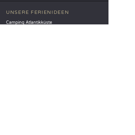
UNSERE FERIENIDEEN
Camping Atlantikküste
Camping Südfrankreich
Camping am Meer
TOP-REISEZIELE
Camping Provinz Venedig
Camping Costa Brava
Camping Provinz Verona
SANDAYA
Empfangen Sie unseren Newsletter
Entdecken Sie unseren Katalog