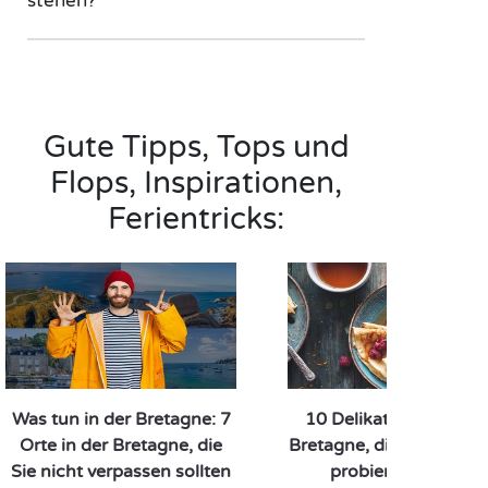
stehen?
Gute Tipps, Tops und
Flops, Inspirationen,
Ferientricks:
Was tun in der Bretagne: 7
10 Delikatessen aus d
Orte in der Bretagne, die
Bretagne, die Sie unbed
Sie nicht verpassen sollten
probieren sollten!