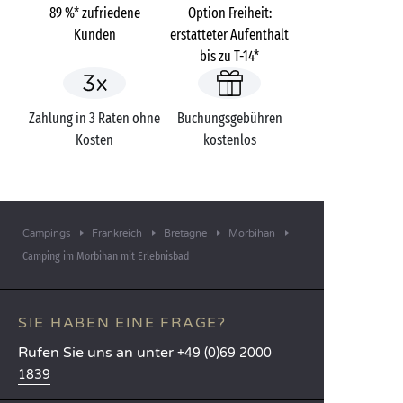
89 %* zufriedene
Option Freiheit:
Kunden
erstatteter Aufenthalt
bis zu T-14*
Zahlung in 3 Raten ohne
Buchungsgebühren
Kosten
kostenlos
Campings
Frankreich
Bretagne
Morbihan
Camping im Morbihan mit Erlebnisbad
SIE HABEN EINE FRAGE?
Rufen Sie uns an unter
+49 (0)69 2000
1839