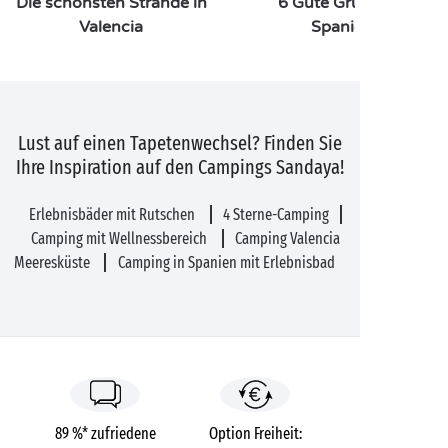
Die schönsten Strände in
6 Gute Gründe für ein
Valencia
Spanienbesuch
Lust auf einen Tapetenwechsel? Finden Sie
Ihre Inspiration auf den Campings Sandaya!
Erlebnisbäder mit Rutschen
4 Sterne-Camping
Camping mit Wellnessbereich
Camping Valencia
Meeresküste
Camping in Spanien mit Erlebnisbad
89 %* zufriedene
Option Freiheit: