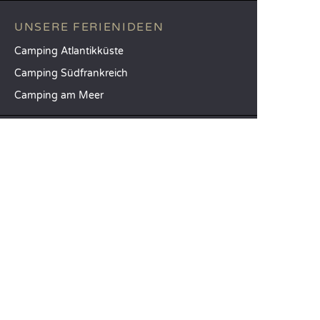
UNSERE FERIENIDEEN
Camping Atlantikküste
Camping Südfrankreich
Camping am Meer
TOP-REISEZIELE
Camping Provinz Venedig
Camping Costa Brava
Camping Provinz Verona
SANDAYA
Empfangen Sie unseren Newsletter
Entdecken Sie unseren Katalog