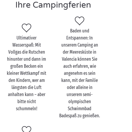
Ihre Campingferien
Faulenzen empfangen. Dazu ein kühler kleiner
Cocktail im Schatten der Palmen … Ein so schönes
Bild macht Lust auf mehr, oder?
Baden und
Neben der Nutzung aller Vorzüge unseres XXL-
Ultimativer
Entspannen: In
Beckens genießt unser 3-Sterne-Camping in Valencia
Wasserspaß: Mit
unserem Camping an
in Spanien eine traumhafte Lage, denn Sie müssen
Vollgas die Rutschen
der Meeresküste in
weniger als 200 m laufen, um einen feinsandigen
hinunter und dann im
Valencia können Sie
Strand und das warme Wasser des
Mittelmeers
großen Becken ein
auch erfahren, wie
genießen zu können. Also, wie sieht‘s aus,
kleiner Wettkampf mit
angenehm es sein
Schwimmbad oder Strand? Liegestuhl oder feiner
den Kindern, wer am
kann, mit der Familie
Sand? Diese Wahl verspricht eine echte Qual zu
längsten die Luft
oder alleine in
werden …
anhalten kann – aber
unserem semi-
bitte nicht
olympischen
Dank dem Strand von Puçol und den anderen
schummeln!
Schwimmbad
umliegenden Stränden hat Ihre ganze kleine Familie
Badespaß zu genießen.
außerdem Zugang zu einer Vielzahl von
Wassersportaktivitäten: Wasserski, Wakeboarden,
Windsurfen, Optimistensegeln, Kajak … und das alles