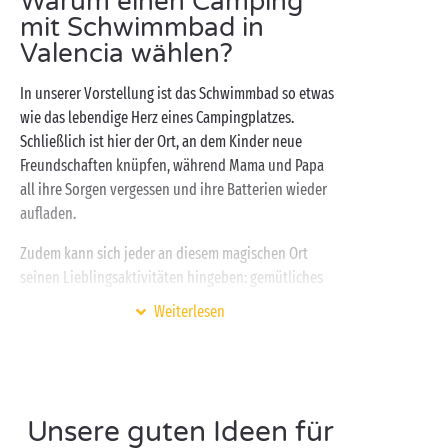
Warum einen Camping
mit Schwimmbad in
Valencia wählen?
In unserer Vorstellung ist das Schwimmbad so etwas
wie das lebendige Herz eines Campingplatzes.
Schließlich ist hier der Ort, an dem Kinder neue
Freundschaften knüpfen, während Mama und Papa
all ihre Sorgen vergessen und ihre Batterien wieder
aufladen.
Zudem kann sich jeder an diesem magischen Ort
seinen Lieblingsaktivitäten hingeben: gemütliches
Baden oder dynamisches Bahnenziehen,
Weiterlesen
akrobatische Sprünge ins nasse Element,
Wasserschlachten … Mit unserem 3-Sterne-Camping
in
Valencia
in
Spanien
finden Sie Ihr Urlaubsglück
aber nicht nur im Wasser, sondern auch direkt
nebenan! Genauer gesagt, auf unseren Liegestühlen
Unsere guten Ideen für
am
Schwimmbad
, die Sie gerne zu grenzenlosem