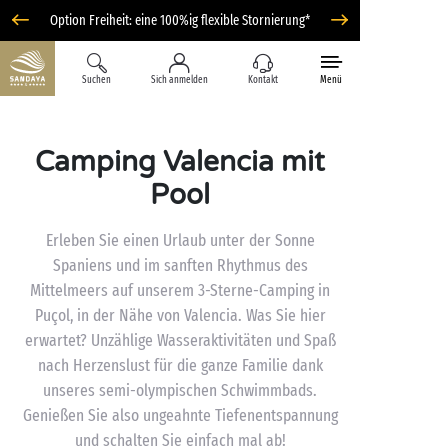
Option Freiheit: eine 100%ig flexible Stornierung*
Suchen
Sich anmelden
Kontakt
Menü
Camping Valencia mit
Pool
Erleben Sie einen Urlaub unter der Sonne
Spaniens und im sanften Rhythmus des
Mittelmeers auf unserem 3-Sterne-Camping in
Puçol, in der Nähe von Valencia. Was Sie hier
erwartet? Unzählige Wasseraktivitäten und Spaß
nach Herzenslust für die ganze Familie dank
unseres semi-olympischen Schwimmbads.
Genießen Sie also ungeahnte Tiefenentspannung
und schalten Sie einfach mal ab!