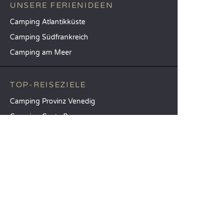
UNSERE FERIENIDEEN
Camping Atlantikküste
Camping Südfrankreich
Camping am Meer
TOP-REISEZIELE
Camping Provinz Venedig
Camping Costa Brava
Camping Provinz Verona
SANDAYA
Empfangen Sie unseren Newsletter
Entdecken Sie unseren Katalog
Vergleichen Sie unsere Unterkünfte