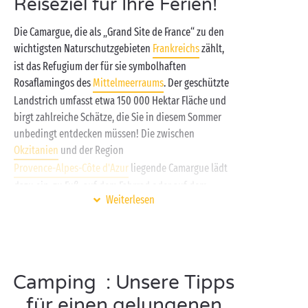
Reiseziel für Ihre Ferien!
Die Camargue, die als „Grand Site de France“ zu den
wichtigsten Naturschutzgebieten
Frankreichs
zählt,
ist das Refugium der für sie symbolhaften
Rosaflamingos des
Mittelmeerraums
. Der geschützte
Landstrich umfasst etwa 150 000 Hektar Fläche und
birgt zahlreiche Schätze, die Sie in diesem Sommer
unbedingt entdecken müssen! Die zwischen
Okzitanien
und der Region
Provence-Alpes-Côte d'Azur
liegende Camargue lädt
dazu ein, zu Fuß, auf dem Fahrrad oder auf dem
Weiterlesen
Rücken eines echten Camargue-Pferdes Urlaub
mitten in die Natur
zu genießen. Suchen Sie sich das
Fortbewegungsmittel Ihrer Wahl aus!
Um den Alltag eine Weile vollkommen hinter sich zu
Camping : Unsere Tipps
lassen, empfehlen wir Ihnen einen Aufenthalt in
einem
Lodge-Zelt
für echte Abenteurer auf unserem
für einen gelungenen