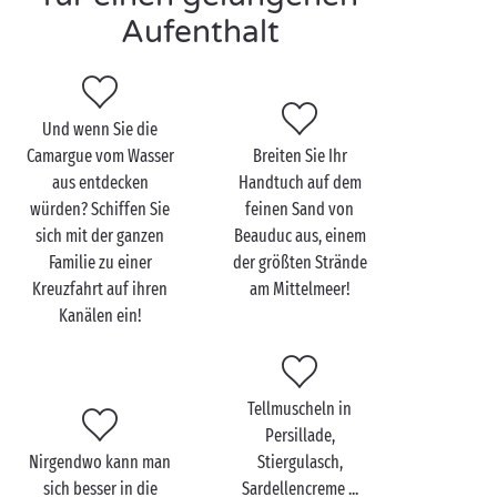
Camping Sandaya an den Pforten zur Camargue! Vor
Aufenthalt
Ort bringen
Sport
im Freien, Schwimmbecken,
Rutschen und kostenlose Animationen für die ganze
Familie viel Abwechslung in alle Ihre Ferientage. Das
Abenteuer kann beginnen!
Und wenn Sie die
Camargue vom Wasser
Breiten Sie Ihr
aus entdecken
Handtuch auf dem
würden? Schiffen Sie
feinen Sand von
Die Camargue mit der
sich mit der ganzen
Beauduc aus, einem
ganzen Familie
Familie zu einer
der größten Strände
entdecken
Kreuzfahrt auf ihren
am Mittelmeer!
Kanälen ein!
Zahlreiche Aktivitäten
für die ganze Familie
bieten
Ihnen Gelegenheit, die ganze Schönheit der
Landschaften der Camargue auf sich wirken zu
Tellmuscheln in
lassen! Sie reisen mit jungen Reitern an? Entdecken
Persillade,
Sie die Camargue ganz traditionell und machen Sie
Nirgendwo kann man
Stiergulasch,
sich zu einem
sich besser in die
Sardellencreme ...
Ausritt auf dem Rücken eines weißen Pferdes
auf!