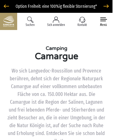
Option Freiheit: eine 100%ig flexible Stornierung*
Suchen
Sich anmelden
Kontakt
Menü
Camping
Camargue
Wo sich Languedoc-Roussillon und Provence
berühren, dehnt sich der Regionale Naturpark
Camargue auf einer vollkommen unbebauten
Fläche von ca. 150.000 Hektar aus. Die
Camargue ist die Region der Salinen, Lagunen
und frei lebenden Pferde- und Stierherden und
zieht Besucher an, die in einer Umgebung, in der
die Natur Königin ist, auf der Suche nach Ruhe
und Erholung sind. Entdecken Sie sie schon bald