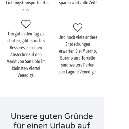
Lieblingstransportmittel
sparen wertvolle Zeit!
nehmen und Ihren Kaffee auf dem Markusplatz zu
aus!
genießen, wenn die Stadt gerade erst erwacht.
Die emblematischsten Punkte der Stadt –
Dogenpalast, Cannaregio, Rialto-Brücke ... – sind
Um gut in den Tag zu
selbstverständlich einen Umweg wert, gönnen Sie
Und noch viele andere
starten, gibt es nichts
sich aber auch das Vergnügen, sich in mysteriösen
Entdeckungen
Besseres, als einen
Gassen und versteckten Höfen auf der Suche nach
erwarten Sie: Murano,
Abstecher auf den
geheimen Adressen zu verlieren. Erst dann haben Sie
Burano und Torcello
Markt von San Polo im
Venedig wirklich gesehen!
sind weitere Perlen
kleinsten Viertel
der Lagune Venedigs!
Venedigs!
Unsere guten Gründe
für einen Urlaub auf