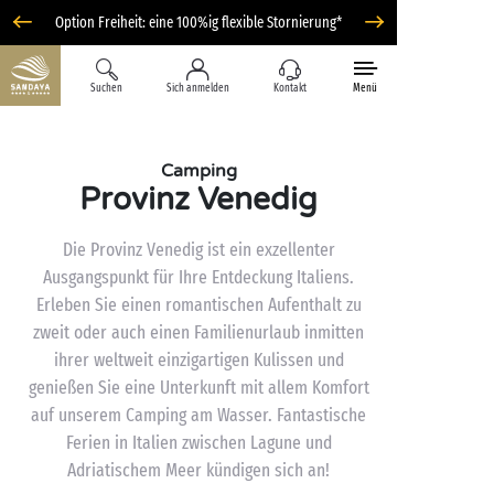
Option Freiheit: eine 100%ig flexible Stornierung*
Suchen
Sich anmelden
Kontakt
Menü
Camping
Provinz Venedig
Die Provinz Venedig ist ein exzellenter
Ausgangspunkt für Ihre Entdeckung Italiens.
Erleben Sie einen romantischen Aufenthalt zu
zweit oder auch einen Familienurlaub inmitten
ihrer weltweit einzigartigen Kulissen und
genießen Sie eine Unterkunft mit allem Komfort
auf unserem Camping am Wasser. Fantastische
Ferien in Italien zwischen Lagune und
Adriatischem Meer kündigen sich an!