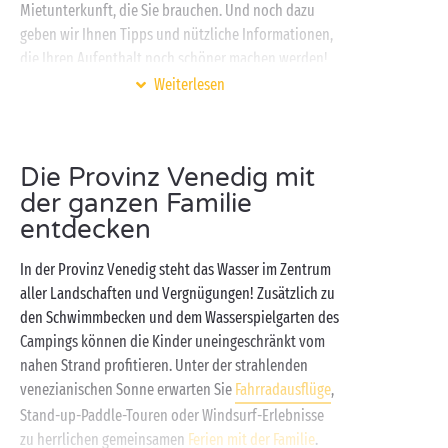
Mietunterkunft, die Sie brauchen. Und noch dazu
geben wir Ihnen Tipps und nützliche Informationen,
die Ihren Aufenthalt noch schöner machen werden!
Weiterlesen
Auf Ihrem
Camping an der Meeresküste
genießen Sie
das zauberhafte Dekor der Lagune von Venedig,
kostenlose Animationen
und Aktivitäten den ganzen
Die Provinz Venedig mit
Tag über, den nahen Strand und die unbeschwerte
der ganzen Familie
Ruhe einer komplett ausgestatteten Unterkunft.
Unsere hochkomfortablen
Mobilheime
erwarten Sie
entdecken
mit offenen Armen und passen sich allen Ihren
In der Provinz Venedig steht das Wasser im Zentrum
Bedürfnissen an: Ob Aufenthalt im Kreise der
aller Landschaften und Vergnügungen! Zusätzlich zu
vielköpfigen Familie, zu zweit oder
mit Baby
, hier
den Schwimmbecken und dem Wasserspielgarten des
finden Sie Dolce Vita, wie Sie es sich erträumt haben!
Campings können die Kinder uneingeschränkt vom
nahen Strand profitieren. Unter der strahlenden
venezianischen Sonne erwarten Sie
Fahrradausflüge
,
Stand-up-Paddle-Touren oder Windsurf-Erlebnisse
zu herrlichen gemeinsamen
Ferien mit der Familie
.