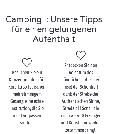
loswerden.
Camping : Unsere Tipps
für einen gelungenen
Bastia zu zweit
Aufenthalt
entdecken
In Bastia gibt es viele Aktivitäten, die Sie
als Paar
genießen können. Die zu rosaroter Romantik
Entdecken Sie den
einladende Atmosphäre ist ideal für ein paar Tage zu
Besuchen Sie ein
Reichtum des
zweit. Der bukolische Romieu-Garten mit seinen
Konzert mit dem für
ländlichen Erbes der
berauschenden Blumendüften wird Sie unweigerlich
Korsika so typischen
Insel der Schönheit
verführen. Ein Spaziergang entlang der Zitadelle
mehrstimmigem
dank der Straße der
bietet einen schönen Blick auf den Alten Hafen und
Gesang: eine echte
Authentischen Sinne,
der Sonnenuntergang von der Aldilonda aus, einer
Institution, die Sie
Strada di i Sensi, die
Promenade mit herrlichem Blick auf das Meer, wird
nicht verpassen
mehr als 400 Erzeuger
Ihren 100%ig romantischen Tag perfekt abrunden.
sollten!
und Kunsthandwerker
Alle Fans von Nervenkitzel können sich beim
zusammenbringt.