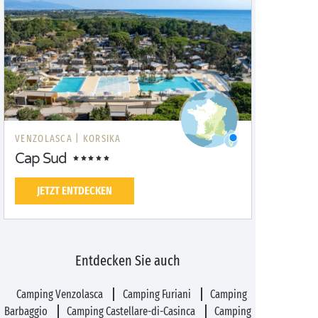
VENZOLASCA |
KORSIKA
Cap Sud
JETZT ENTDECKEN
Entdecken Sie auch
Camping Venzolasca
Camping Furiani
Camping
Barbaggio
Camping Castellare-di-Casinca
Camping