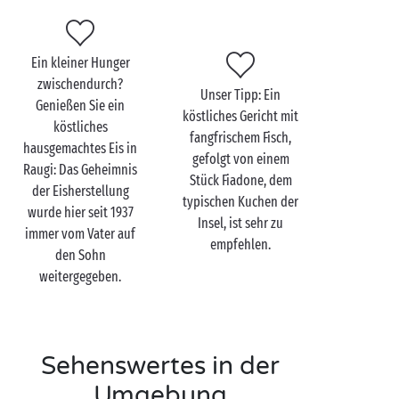
Parasailing in die Lüfte schwingen oder mit einem
Ultraleichtflugzeug über Korsika dahinsegeln.
Erinnerungen, die ein Leben lang halten!
Ein kleiner Hunger
zwischendurch?
Unser Tipp: Ein
Genießen Sie ein
köstliches Gericht mit
köstliches
fangfrischem Fisch,
hausgemachtes Eis in
gefolgt von einem
Raugi: Das Geheimnis
Stück Fiadone, dem
der Eisherstellung
typischen Kuchen der
wurde hier seit 1937
Insel, ist sehr zu
immer vom Vater auf
empfehlen.
den Sohn
weitergegeben.
Sehenswertes in der
Umgebung