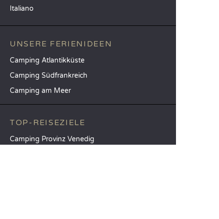
Italiano
UNSERE FERIENIDEEN
Camping Atlantikküste
Camping Südfrankreich
Camping am Meer
TOP-REISEZIELE
Camping Provinz Venedig
Camping Costa Brava
Camping Provinz Verona
SANDAYA
Empfangen Sie unseren Newsletter