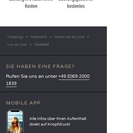
Kosten
kostenlos
Campings
Frankreich
Centre-Val de Loire
Chambord
Loir-et-Cher
SIE HABEN EINE FRAGE?
Rufen Sie uns an unter
+49 (0)69 2000
1839
MOBILE APP
Alle Infos über Ihren Aufenthalt
direkt auf Knopfdruck!