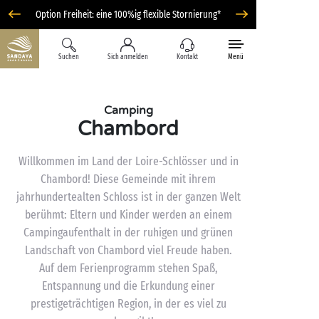
Option Freiheit: eine 100%ig flexible Stornierung*
Suchen
Sich anmelden
Kontakt
Menü
Camping
Chambord
Willkommen im Land der Loire-Schlösser und in
Chambord! Diese Gemeinde mit ihrem
jahrhundertealten Schloss ist in der ganzen Welt
berühmt: Eltern und Kinder werden an einem
Campingaufenthalt in der ruhigen und grünen
Landschaft von Chambord viel Freude haben.
Auf dem Ferienprogramm stehen Spaß,
Entspannung und die Erkundung einer
prestigeträchtigen Region, in der es viel zu