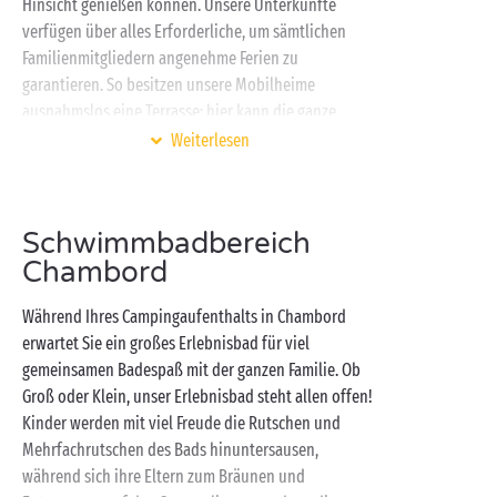
Hinsicht genießen können. Unsere Unterkünfte
verfügen über alles Erforderliche, um sämtlichen
Familienmitgliedern angenehme Ferien zu
garantieren. So besitzen unsere Mobilheime
ausnahmslos eine Terrasse: hier kann die ganze
Familie gemeinsam essen oder im Außenbereich vor
Weiterlesen
dem Mobilheim die Sonne genießen. Und damit Ihr
Campingaufenthalt noch bequemer wird, gibt es auf
dem Camping in Chambord private Fußgängerviertel,
Schwimmbadbereich
in denen Ihre Familie ganz ungestört von der ruhigen,
Chambord
grünen Umgebung profitieren kann. Freunde
unverfälschter Natur werden auch von den
Während Ihres Campingaufenthalts in Chambord
Stellplätzen des Campings in Chambord und ihrer
erwartet Sie ein großes Erlebnisbad für viel
Lage inmitten eines reichen Pflanzenbestands
gemeinsamen Badespaß mit der ganzen Familie. Ob
begeistert sein. Hier können sie Ihre Zelte, Vorzelte
Groß oder Klein, unser Erlebnisbad steht allen offen!
und Fahrzeuge aufstellen und einen wunderbaren
Kinder werden mit viel Freude die Rutschen und
Campingaufenthalt in der Region Centre-Val-de-Loire
Mehrfachrutschen des Bads hinuntersausen,
verleben.
während sich ihre Eltern zum Bräunen und