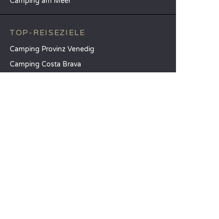
Camping am Meer
TOP-REISEZIELE
Camping Provinz Venedig
Camping Costa Brava
Camping Provinz Verona
SANDAYA
Empfangen Sie unseren Newsletter
Entdecken Sie unseren Katalog
Vergleichen Sie unsere Unterkünfte
Vergleichen Sie unsere Stellplätze
Unsere CSR-Verpflichtungen
Gruppen und Seminare
Unser Serviceangebot à la carte