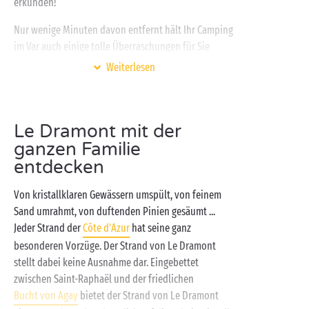
erkunden!
Nur wenige Minuten davon entfernt hält Ihr Camping
im Var auch einige tolle Überraschungen für Sie
bereit, um Ihren Aufenthalt in der Region
Weiterlesen
Provence-Alpes-Côte d'Azur
zu bereichern. Mit
Sportplätzen, unterhaltsamen Abenden,
Schwimmbädern und
Wasserrutschen
im Erlebnisbad
Le Dramont mit der
kommt keine Minute Langeweile auf. Und damit Sie
ganzen Familie
erholsame Nächte verbringen, passen sich unsere
entdecken
Unterkünfte Ihren Bedürfnissen an: voll
ausgestattetes
Cottage
für die einen,
Von kristallklaren Gewässern umspült, von feinem
Campingstellplätze
für ein Zelt, einen Wohnwagen
Sand umrahmt, von duftenden Pinien gesäumt ...
oder ein Wohnmobil für die anderen. Sie müssen nur
Jeder Strand der
Côte d'Azur
hat seine ganz
noch Ihr Lieblingscamp wählen ...
besonderen Vorzüge. Der Strand von Le Dramont
stellt dabei keine Ausnahme dar. Eingebettet
zwischen Saint-Raphaël und der friedlichen
Bucht von Agay
bietet der Strand von Le Dramont