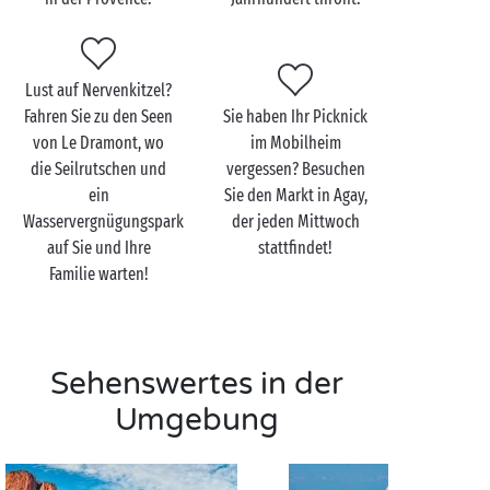
Bad schnüren wir unsere besten Turnschuhe, denn es
ist Zeit, ein wenig Höhenluft zu schnuppern!
Mehrere markierte Wege, die für alle zugänglich sind,
Lust auf Nervenkitzel?
ermöglichen einen Spaziergang rund um das Cap
Fahren Sie zu den Seen
Sie haben Ihr Picknick
Dramont im Esterelmassiv, wo sich rote Felsen und
von Le Dramont, wo
im Mobilheim
türkisfarbenes Wasser berühren. Genießen Sie im
die Seilrutschen und
vergessen? Besuchen
Schatten der Pinien herrliche Ausblicke auf das Meer
ein
Sie den Markt in Agay,
unter Ihnen, den Hafen von Poussaï und die Bucht
Wasservergnügungspark
der jeden Mittwoch
von Agay. Für
Paare
ist dieser Ort ideal, um fabelhafte
auf Sie und Ihre
stattfindet!
Urlaubsschnappschüsse zu machen oder unberührte
Familie warten!
Buchten zu entdecken!
Sehenswertes in der
Umgebung