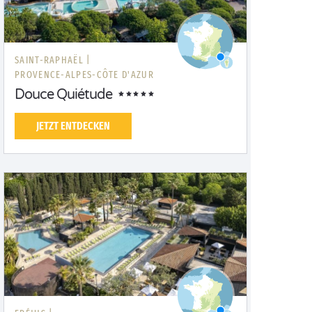
SAINT-RAPHAËL |
PROVENCE-ALPES-CÔTE D'AZUR
Douce Quiétude
JETZT ENTDECKEN