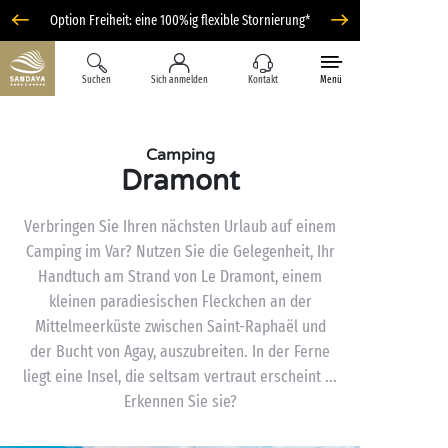
Option Freiheit: eine 100%ig flexible Stornierung*
Suchen
Sich anmelden
Kontakt
Menü
Camping
Dramont
Verbringen Sie Ihren nächsten Urlaub auf einem
Camping im Var? Nutzen Sie die Gelegenheit, Ihr
Handtuch am Strand von Le Dramont, einem
kleinen paradiesischen Fleckchen an der
Mittelmeerküste zwischen Saint-Raphaël und
der Bucht von Agay, auszubreiten. In der Ferne
liegt eine Insel, die seltsam vertraut erscheint ...
Erkennen Sie sie?