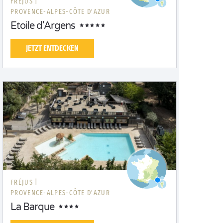
FRÉJUS |
PROVENCE-ALPES-CÔTE D'AZUR
Etoile d'Argens
JETZT ENTDECKEN
FRÉJUS |
PROVENCE-ALPES-CÔTE D'AZUR
La Barque