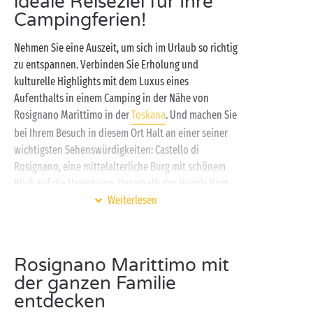
ideale Reiseziel für Ihre
Campingferien!
Nehmen Sie eine Auszeit, um sich im Urlaub so richtig
zu entspannen. Verbinden Sie Erholung und
kulturelle Highlights mit dem Luxus eines
Aufenthalts in einem Camping in der Nähe von
Rosignano Marittimo in der
Toskana
. Und machen Sie
bei Ihrem Besuch in diesem Ort Halt an einer seiner
wichtigsten Sehenswürdigkeiten: Castello di
Rosignano, eine mittelalterliche Burg mit schönem
Blick auf die Umgebung. Unterhalb des Hügels liegt
der beliebte Badeort Rosignano Solvay, der berühmt
Weiterlesen
ist für seine weißen Sandstrände, die mit dem
türkisfarbenen Wasser kontrastieren. Dieses
Gewässer lädt Sie zum Tauchen ein und lässt Sie die
Rosignano Marittimo mit
wunderschöne Unterwasserwelt entdecken.
der ganzen Familie
Entspannen Sie sich doch zwischen zwei Ausflügen in
entdecken
der Umgebung von Rosignano Marittimo am