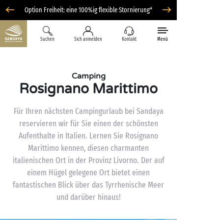
Option Freiheit: eine 100%ig flexible Stornierung*
Suchen
Sich anmelden
Kontakt
Menü
Camping
Rosignano Marittimo
Für Ihren nächsten Campingurlaub bei Sandaya
reservieren wir für Sie einen der schönsten
Aufenthalte in Italien. Lernen Sie Rosignano
Marittimo kennen, diesen charmanten
italienischen Ort in der Provinz Livorno. Der auf
einem Hügel gelegene Ort bietet einen
fantastischen Blick über das Tyrrhenische Meer
und darüber hinaus!