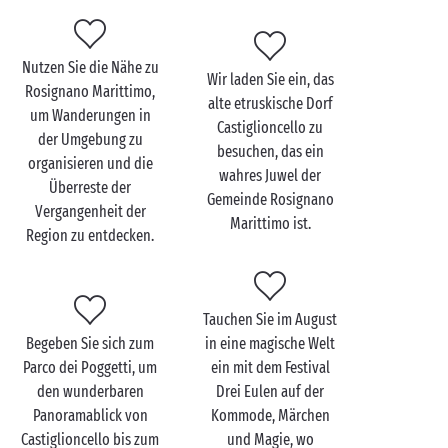
Rosignano Marittimo zu
Nutzen Sie die Nähe zu
zweit entdecken
Wir laden Sie ein, das
Rosignano Marittimo,
alte etruskische Dorf
um Wanderungen in
Als Paar
gibt es nichts Besseres, als sich füreinander
Castiglioncello zu
der Umgebung zu
Zeit zu nehmen und Momente zu teilen, die in der
besuchen, das ein
organisieren und die
Erinnerung bleiben werden. In einem Camping in der
wahres Juwel der
Überreste der
Nähe von den Stränden von Rosignano Solvay
Gemeinde Rosignano
Vergangenheit der
können Sie bei Sonnenuntergang Hand in Hand
Marittimo ist.
Region zu entdecken.
spazieren gehen und den romantischen Moment
genießen. Tauchen Sie während Ihres
Glamping
-
Aufenthalts in der Nähe von Rosignano Marittimo in
Tauchen Sie im August
die Kultur und die Traditionen der Toskana ein und
Begeben Sie sich zum
in eine magische Welt
nehmen Sie an den Festivals und Veranstaltungen
Parco dei Poggetti, um
ein mit dem Festival
vor Ort teil.
den wunderbaren
Drei Eulen auf der
Sie haben sich entschlossen, Ihre nächsten Ferien in
Panoramablick von
Kommode, Märchen
Italien zu verbringen? Werfen Sie bei der Suche nach
Castiglioncello bis zum
und Magie, wo