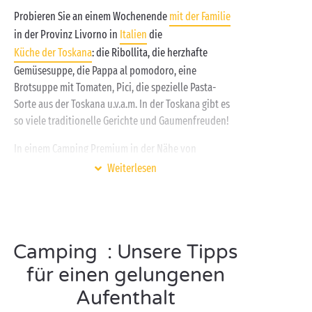
Badebereich
Ihres Luxus-Campings mit einem
Probieren Sie an einem Wochenende
mit der Familie
Cocktail in der Hand. Sie können nicht lange
in der Provinz Livorno in
Italien
die
stillsitzen? Es werden Ihnen ebenso
Küche der Toskana
: die Ribollita, die herzhafte
sportliche Aktivitäten
angeboten. Oder fordern Sie
Gemüsesuppe, die Pappa al pomodoro, eine
doch einfach Ihre Familie und Bekannten zu einem
Brotsuppe mit Tomaten, Pici, die spezielle Pasta-
Basketball- oder Volleyballspiel oder einem anderen
Sorte aus der Toskana u.v.a.m. In der Toskana gibt es
Match heraus!
so viele traditionelle Gerichte und Gaumenfreuden!
In einem Camping Premium in der Nähe von
Rosignano Marittimo werden jeden Tag
Weiterlesen
kostenlose Animationen
organisiert, damit sich Ihre
Kinder nie langweilen: kreative Workshops, Sport-
Olympiaden, Entdeckungstouren, Minidisko – Ihre
Kinder werden sicher nicht genug davon kriegen!
Camping : Unsere Tipps
Währenddessen können die Erwachsenen am
Schwimmbad
des Campings Spaß haben und sich
für einen gelungenen
entspannen.
Aufenthalt