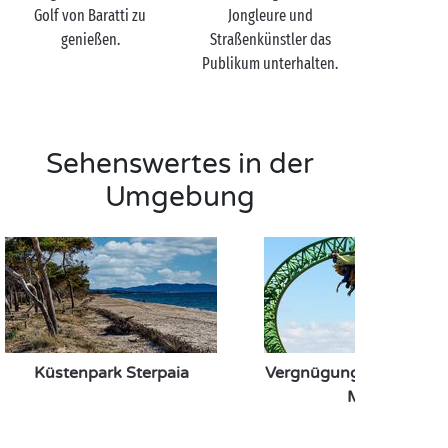
der idealen Unterkunft für Ihren romantischen
Golf von Baratti zu
Jongleure und
Aufenthalt einen Blick auf unsere
genießen.
Straßenkünstler das
ungewöhnlichen Unterkünfte
.
Publikum unterhalten.
Sehenswertes in der
Umgebung
Küstenpark Sterpaia
Vergnügungspark Caval
Matto