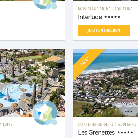
BOIS-PLAGE-EN-RÉ
|
AQUITAINE
Interlude
JETZT ENTDECKEN
Neu!
A LOIRE
SAINTE-MARIE-DE-RÉ
|
AQUITAINE
Les Grenettes