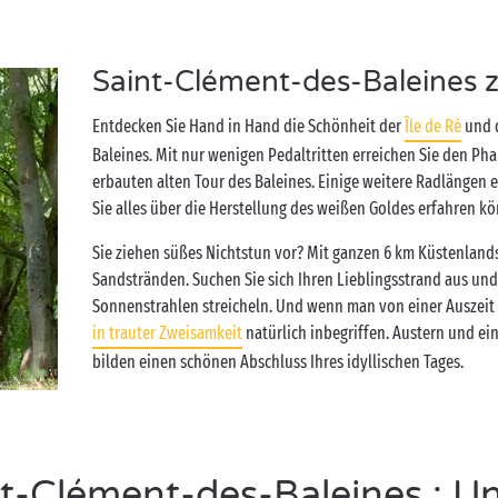
Saint-Clément-des-Baleines 
Entdecken Sie Hand in Hand die Schönheit der
Île de Ré
und d
Baleines. Mit nur wenigen Pedaltritten erreichen Sie den Ph
erbauten alten Tour des Baleines. Einige weitere Radlängen en
Sie alles über die Herstellung des weißen Goldes erfahren k
Sie ziehen süßes Nichtstun vor? Mit ganzen 6 km Küstenlands
Sandstränden. Suchen Sie sich Ihren Lieblingsstrand aus un
Sonnenstrahlen streicheln. Und wenn man von einer Auszeit a
in trauter Zweisamkeit
natürlich inbegriffen. Austern und ei
bilden einen schönen Abschluss Ihres idyllischen Tages.
-Clément-des-Baleines : Un