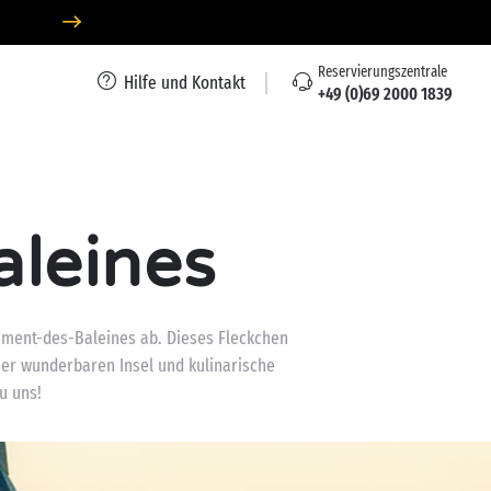
Reservierungszentrale
Hilfe und Kontakt
+49 (0)69 2000 1839
aleines
lément-des-Baleines ab. Dieses Fleckchen
er wunderbaren Insel und kulinarische
u uns!