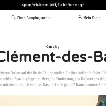
Option Freiheit: eine 100%ig flexible Stornierung*
Einen Camping suchen
Mein Konto
Camping
Clément-des-B
hsten Ferien auf der Île de Ré und stellen Sie Ihre Koffer in Saint-C
en schöne Spaziergänge am Meer, die Entdeckung des Kulturerbes dies
n mit einem Hauch von Jod. Das hört sich gut an? Dann kommen Sie z