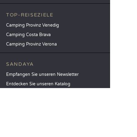
TOP-REISEZIELE
Camping Provinz Venedig
Camping Costa Brava
Camping Provinz Verona
SANDAYA
Empfangen Sie unseren Newsletter
Entdecken Sie unseren Katalog
Vergleichen Sie unsere Unterkünfte
Vergleichen Sie unsere Stellplätze
Unsere CSR-Verpflichtungen
Gruppen und Seminare
Unser Serviceangebot à la carte