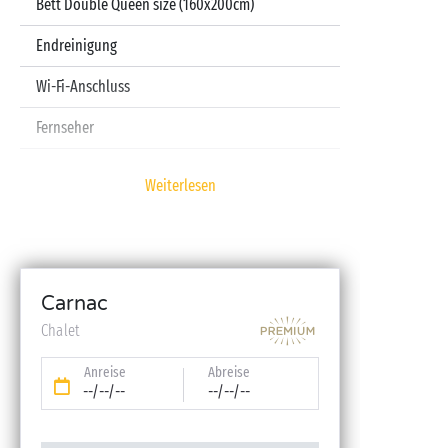
Bett Double Queen size (160x200cm)
Endreinigung
Wi-Fi-Anschluss
Fernseher
Spülmaschine
Weiterlesen
Kapselmaschine
Laken und Handtücher inbegriffen
Babyset (Kinderbett, Hochstuhl, Badewanne – auf
Carnac
Reservierung)
Chalet
Anreise
Abreise
--/--/--
--/--/--