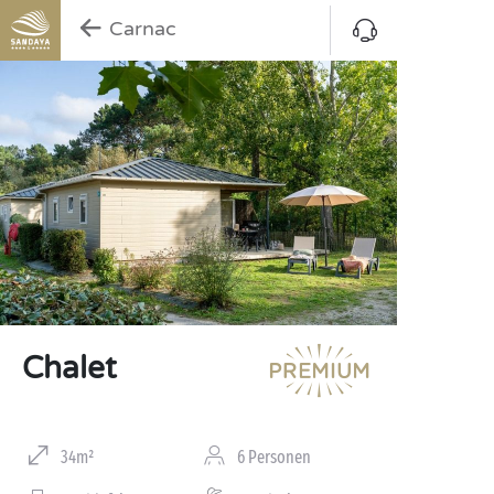
Carnac
Chalet
34m²
6 Personen