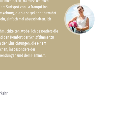
r mich bereit, da muss ich mich
 am Surfspot von La Franqui ins
umgebung, die sie so gekonnt bewahrt
 ein, einfach mal abzuschalten. Ich
hmlichkeiten, wobei ich besonders die
d den Komfort der Schlafzimmer zu
n den Einrichtungen, die einem
chen, insbesondere der
eanwendungen und dem Hammam!
rkehr