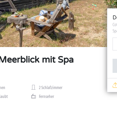
D
Co
Sp
Meerblick mit Spa
nen
2 Schlafzimmer
rlaubt
Fernseher