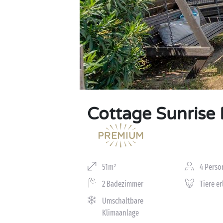
Cottage Sunrise 
51m²
4 Perso
2 Badezimmer
Tiere e
Umschaltbare
Klimaanlage