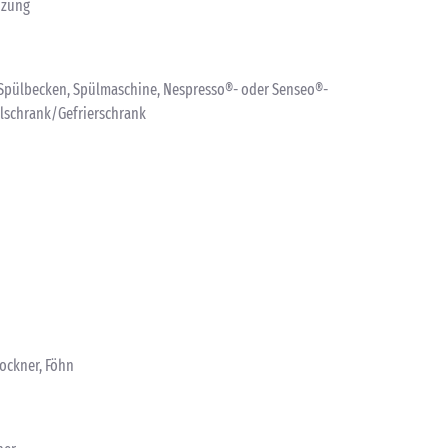
izung
, Spülbecken, Spülmaschine, Nespresso®- oder Senseo®-
hlschrank/Gefrierschrank
ockner, Föhn