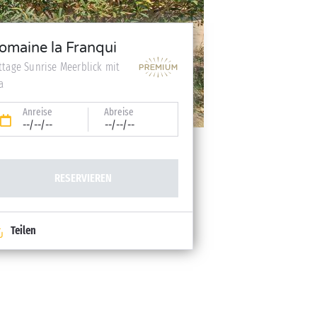
omaine la Franqui
ttage Sunrise Meerblick mit
a
Anreise
Abreise
--/--/--
--/--/--
RESERVIEREN
Teilen