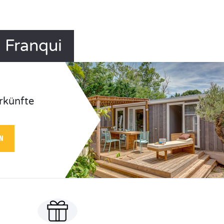
 Franqui
rkünfte
N