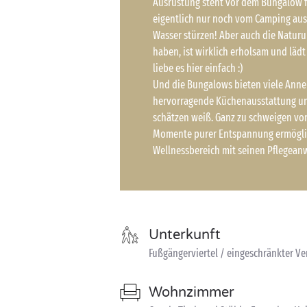
Ausrüstung steht vor dem Bungalow fü
eigentlich nur noch vom Camping aus
Wasser stürzen! Aber auch die Natur
haben, ist wirklich erholsam und lädt
liebe es hier einfach :)
Und die Bungalows bieten viele Anne
hervorragende Küchenausstattung un
schätzen weiß. Ganz zu schweigen vo
Momente purer Entspannung ermögli
Wellnessbereich mit seinen Pfleg
Unterkunft
Fußgängerviertel / eingeschränkter Ve
Wohnzimmer