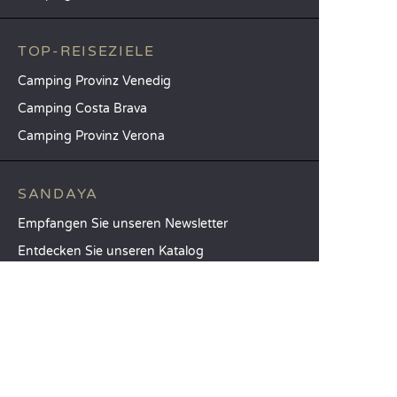
TOP-REISEZIELE
Camping Provinz Venedig
Camping Costa Brava
Camping Provinz Verona
SANDAYA
Empfangen Sie unseren Newsletter
Entdecken Sie unseren Katalog
Vergleichen Sie unsere Unterkünfte
Vergleichen Sie unsere Stellplätze
Unsere CSR-Verpflichtungen
Gruppen und Seminare
Unser Serviceangebot à la carte