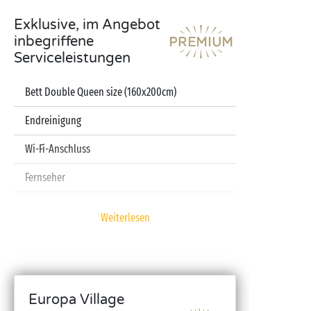
Exklusive, im Angebot
inbegriffene
Serviceleistungen
Bett Double Queen size (160x200cm)
Endreinigung
Wi-Fi-Anschluss
Fernseher
Spülmaschine
Weiterlesen
Kapselmaschine
Laken und Handtücher inbegriffen
Babyset (Kinderbett, Hochstuhl, Badewanne – auf
Europa Village
Reservierung)