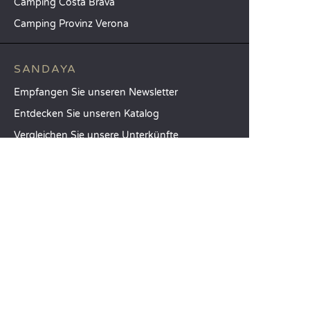
Camping Costa Brava
Camping Provinz Verona
SANDAYA
Empfangen Sie unseren Newsletter
Entdecken Sie unseren Katalog
Vergleichen Sie unsere Unterkünfte
Vergleichen Sie unsere Stellplätze
Unsere CSR-Verpflichtungen
Gruppen und Seminare
Unser Serviceangebot à la carte
KUNDENABTEILUNG
Hilfe und Kontakt