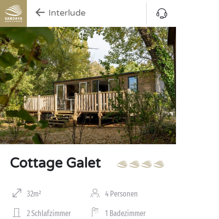
Interlude
Cottage Galet
32m²
4 Personen
2 Schlafzimmer
1 Badezimmer