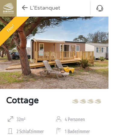
L'Estanquet
Neu!
Cottage
32m²
4 Personen
2 Schlafzimmer
1 Badezimmer