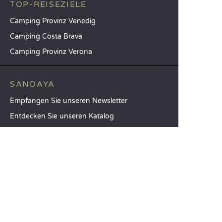
TOP-REISEZIELE
Camping Provinz Venedig
Camping Costa Brava
Camping Provinz Verona
SANDAYA
Empfangen Sie unseren Newsletter
Entdecken Sie unseren Katalog
Vergleichen Sie unsere Unterkünfte
Vergleichen Sie unsere Stellplätze
Unsere CSR-Verpflichtungen
Gruppen und Seminare
Unser Serviceangebot à la carte