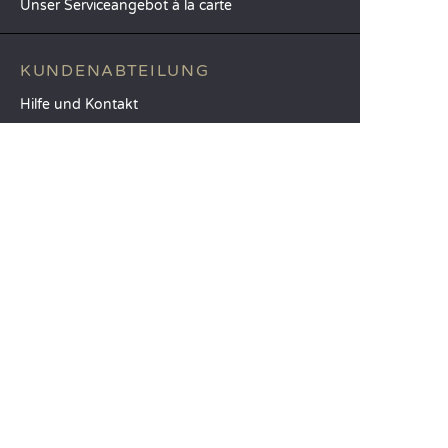
Unser Serviceangebot à la carte
KUNDENABTEILUNG
Hilfe und Kontakt
Ihr Kundenkonto
Berechnen Sie Ihren CO2-Fußabdruck
Die mobile Sandaya-App
Meinen Restbetrag bezahlen
AGB
Rechtliche Hinweise
Datenschutzerklärung
Nutzung von Kundenmeinungen
Option Freiheit
Meine Einstellungen bearbeiten