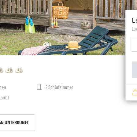
L
Lo
nen
2 Schlafzimmer
rlaubt
AN UNTERKUNFT