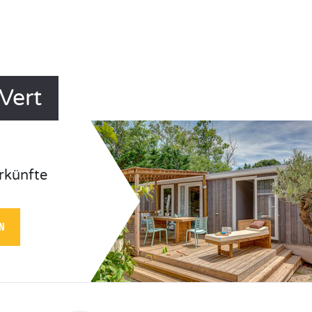
Vert
rkünfte
N