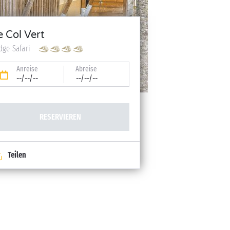
e Col Vert
dge Safari
Anreise
Abreise
--/--/--
--/--/--
RESERVIEREN
Teilen