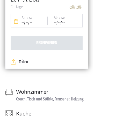
Le P'tit Bois
Cottage
Anreise
Abreise
--/--/--
--/--/--
RESERVIEREN
Teilen
Wohnzimmer
Couch, Tisch und Stühle, Fernseher, Heizung
Küche