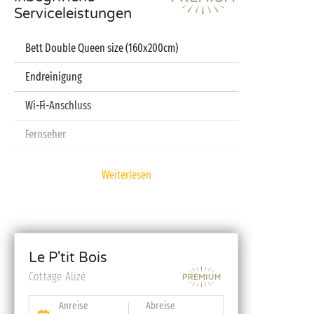
Serviceleistungen
Bett Double Queen size (160x200cm)
Endreinigung
Wi-Fi-Anschluss
Fernseher
Spülmaschine
Weiterlesen
Kapselmaschine
Laken und Handtücher inbegriffen
Babyset (Kinderbett, Hochstuhl, Badewanne – auf
Le P'tit Bois
Reservierung)
Cottage Alizé
Anreise
Abreise