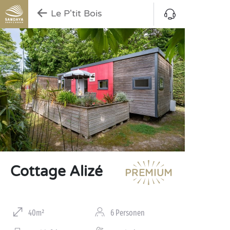
Le P'tit Bois
Cottage Alizé
40m²
6 Personen