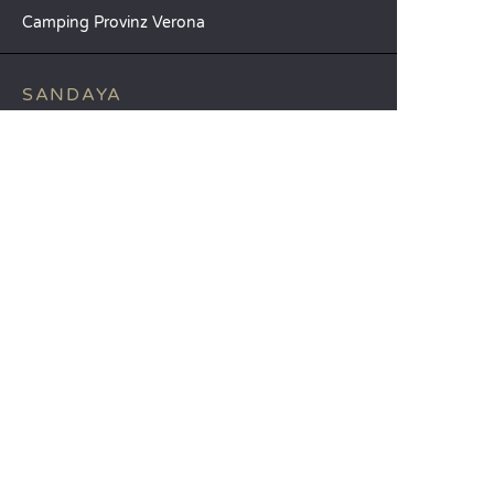
Camping Provinz Verona
SANDAYA
Empfangen Sie unseren Newsletter
Entdecken Sie unseren Katalog
Vergleichen Sie unsere Unterkünfte
Vergleichen Sie unsere Stellplätze
Unsere CSR-Verpflichtungen
Gruppen und Seminare
Unser Serviceangebot à la carte
KUNDENABTEILUNG
Hilfe und Kontakt
Ihr Kundenkonto