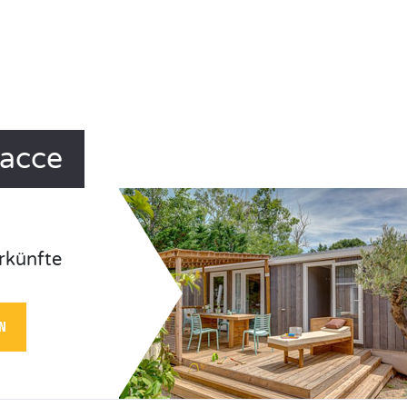
nacce
rkünfte
N