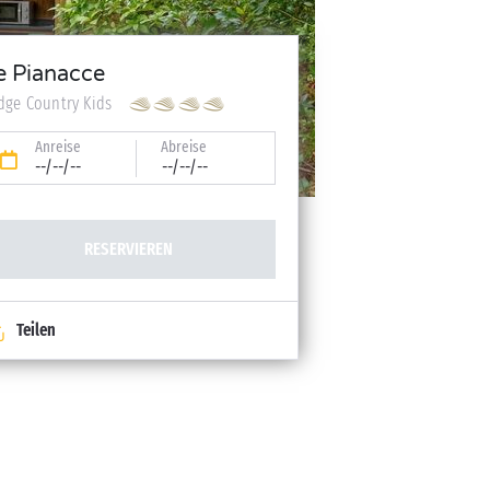
e Pianacce
dge Country Kids
Anreise
Abreise
--/--/--
--/--/--
RESERVIEREN
Teilen