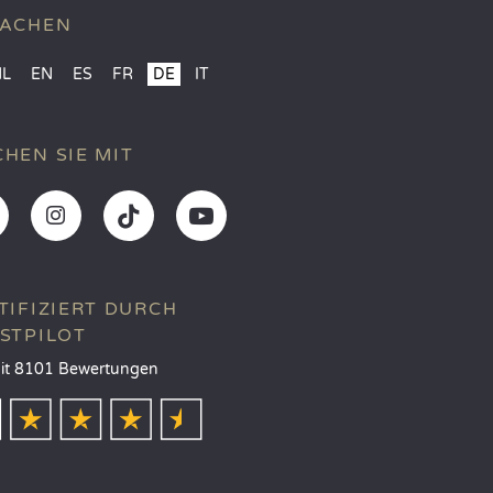
RACHEN
NL
EN
ES
FR
DE
IT
HEN SIE MIT
TIFIZIERT DURCH
STPILOT
it 8101 Bewertungen