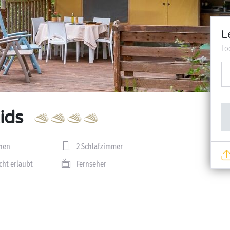
L
Lo
ids
nen
2 Schlafzimmer
cht erlaubt
Fernseher