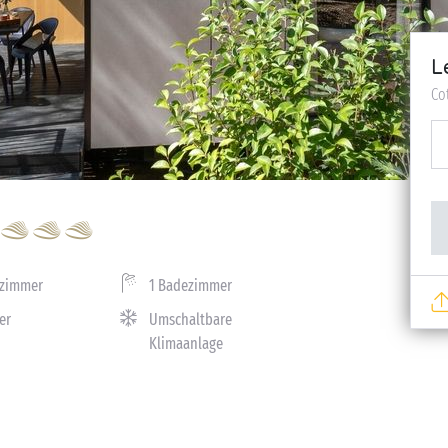
L
Co
fzimmer
1 Badezimmer
er
Umschaltbare
Klimaanlage