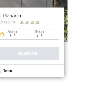
e Pianacce
ttage Suite
Anreise
Abreise
--/--/--
--/--/--
RESERVIEREN
Teilen