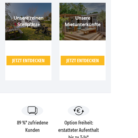
Unsere reinen
Unsere
Stellplätze
Mietunterkünfte
JETZT ENTDECKEN
JETZT ENTDECKEN
89 %* zufriedene
Option Freiheit:
Kunden
erstatteter Aufenthalt
bis zu T-14*