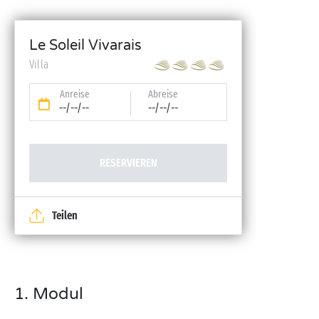
Le Soleil Vivarais
Villa
Anreise
Abreise
--/--/--
--/--/--
RESERVIEREN
Teilen
1. Modul