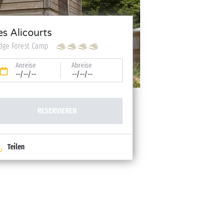
es Alicourts
dge Forest Camp
Anreise
Abreise
--/--/--
--/--/--
RESERVIEREN
Teilen