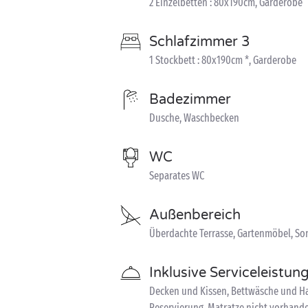
2 Einzelbetten : 80x190cm, Garderobe
Schlafzimmer 3
1 Stockbett : 80x190cm *, Garderobe
Badezimmer
Dusche, Waschbecken
WC
Separates WC
Außenbereich
Überdachte Terrasse, Gartenmöbel, S
Inklusive Serviceleistun
Decken und Kissen, Bettwäsche und Ha
Reservierung, Matratze nicht vorhande