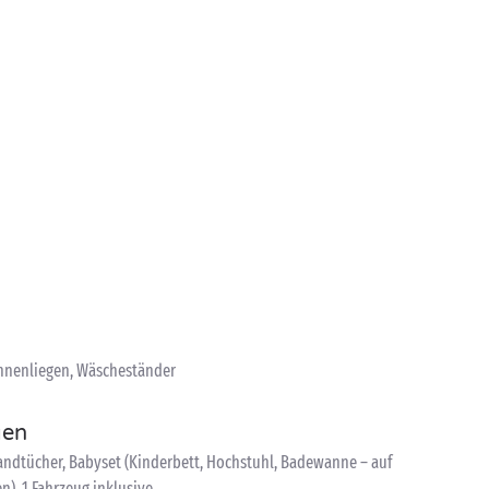
onnenliegen, Wäscheständer
gen
ndtücher, Babyset (Kinderbett, Hochstuhl, Badewanne – auf
n), 1 Fahrzeug inklusive