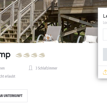
L
Lo
amp
nen
3 Schlafzimmer
cht erlaubt
AN UNTERKUNFT