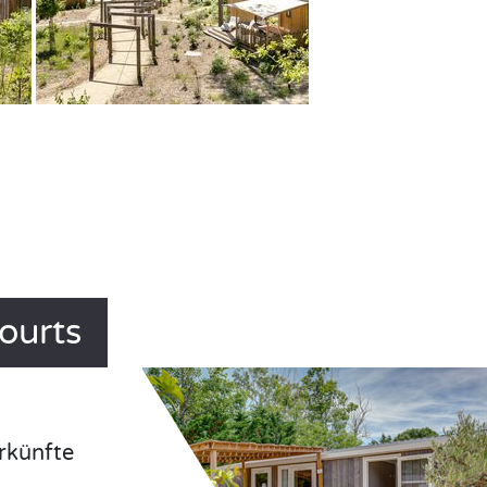
ourts
rkünfte