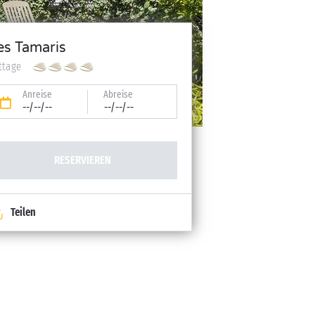
es Tamaris
ttage
Anreise
Abreise
--/--/--
--/--/--
RESERVIEREN
Teilen