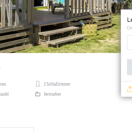
L
Co
nen
2 Schlafzimmer
rlaubt
Fernseher