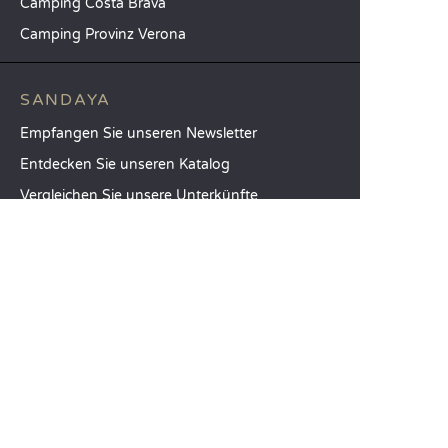
Camping Costa Brava
Camping Provinz Verona
SANDAYA
Empfangen Sie unseren Newsletter
Entdecken Sie unseren Katalog
Vergleichen Sie unsere Unterkünfte
Vergleichen Sie unsere Stellplätze
Unsere CSR-Verpflichtungen
Gruppen und Seminare
Unser Serviceangebot à la carte
KUNDENABTEILUNG
Hilfe und Kontakt