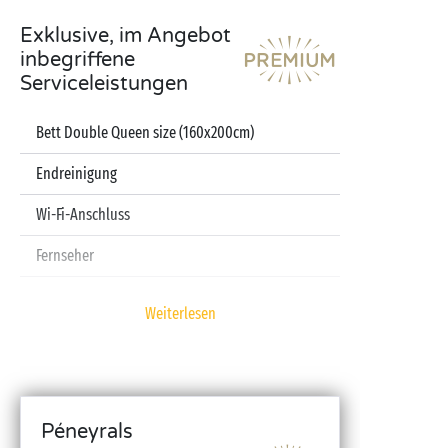
Exklusive, im Angebot
inbegriffene
Serviceleistungen
Bett Double Queen size (160x200cm)
Endreinigung
Wi-Fi-Anschluss
Fernseher
Spülmaschine
Weiterlesen
Kapselmaschine
Laken und Handtücher inbegriffen
Babyset (Kinderbett, Hochstuhl, Badewanne – auf
Péneyrals
Reservierung)