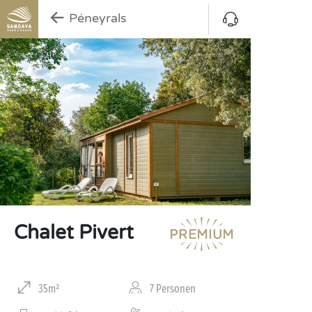
Péneyrals
Chalet Pivert
35m²
7 Personen