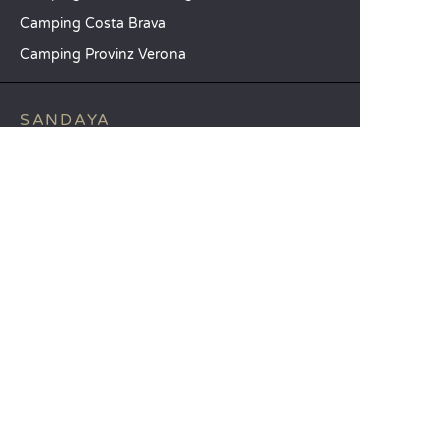
Camping Costa Brava
Camping Provinz Verona
SANDAYA
Empfangen Sie unseren Newsletter
Entdecken Sie unseren Katalog
Vergleichen Sie unsere Unterkünfte
Vergleichen Sie unsere Stellplätze
Unsere CSR-Verpflichtungen
Gruppen und Seminare
Unser Serviceangebot à la carte
KUNDENABTEILUNG
Hilfe und Kontakt