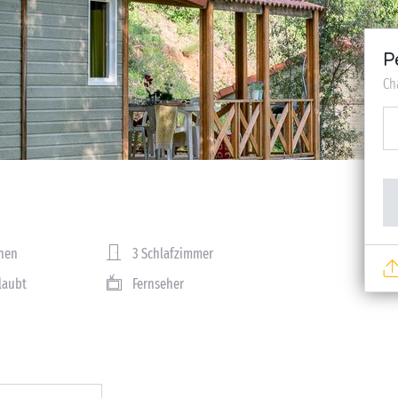
P
Ch
nen
3 Schlafzimmer
rlaubt
Fernseher