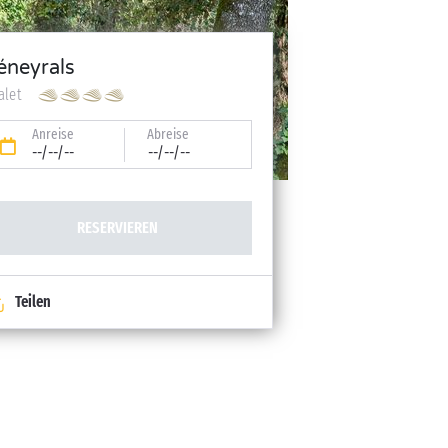
éneyrals
alet
Anreise
Abreise
--/--/--
--/--/--
RESERVIEREN
Teilen