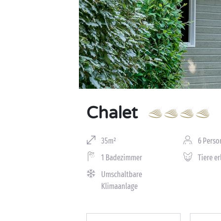
Chalet
35m²
6 Perso
1 Badezimmer
Tiere e
Umschaltbare
Klimaanlage