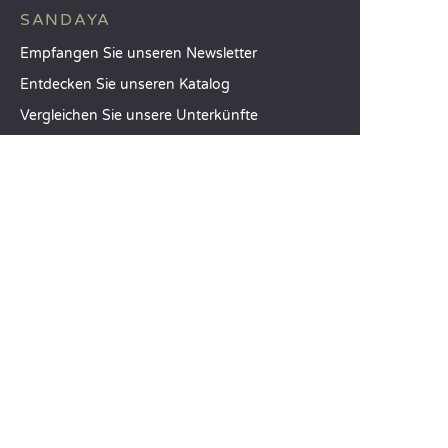
SANDAYA
Empfangen Sie unseren Newsletter
Entdecken Sie unseren Katalog
Vergleichen Sie unsere Unterkünfte
Vergleichen Sie unsere Stellplätze
Unsere CSR-Verpflichtungen
Gruppen und Seminare
Unser Serviceangebot à la carte
KUNDENABTEILUNG
Hilfe und Kontakt
Ihr Kundenkonto
Berechnen Sie Ihren CO2-Fußabdruck
Die mobile Sandaya-App