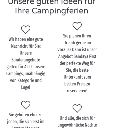
Unsere guten Ideen für
direktem Kontakt mit der Natur stehen und den
Alltag gänzlich vergessen können? Dann können Sie
Ihre Campingferien
auf unsere Sonderangebote für
Stellplätze
zählen,
um zum kleinen Preis zu campen! Sie ziehen den
Komfort eines Ferienhauses vor? Dann nutzen Sie
unsere Vorteilspreise, um sogar in der Hauptsaison
Sie planen Ihren
Wir haben eine gute
ein preisgünstiges Mobilheim zu finden!
Urlaub gerne im
Nachricht für Sie:
Voraus? Dann ist unser
Unsere
Angebot Sandaya First
Sonderangebote
der perfekte Weg für
gelten für ALLE unsere
Sie, die beste
Campings, unabhängig
Unterkunft zum
von Kategorie und
besten Preis zu
Lage!
reservieren!
Sie gehören eher zu
Und alle, die sich für
jenen, die sich erst im
ungewöhnliche Nächte