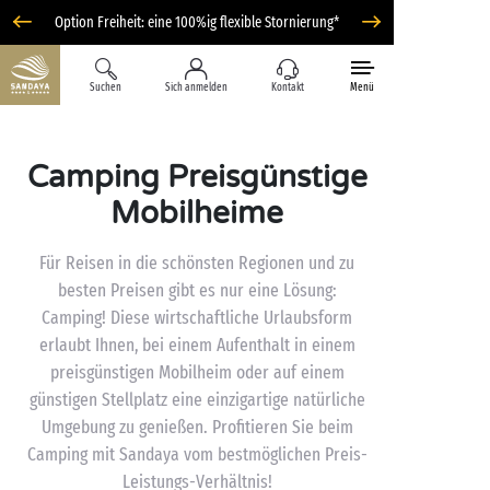
Option Freiheit: eine 100%ig flexible Stornierung*
Suchen
Sich anmelden
Kontakt
Menü
Camping Preisgünstige
Mobilheime
Für Reisen in die schönsten Regionen und zu
besten Preisen gibt es nur eine Lösung:
Camping! Diese wirtschaftliche Urlaubsform
erlaubt Ihnen, bei einem Aufenthalt in einem
preisgünstigen Mobilheim oder auf einem
günstigen Stellplatz eine einzigartige natürliche
Umgebung zu genießen. Profitieren Sie beim
Camping mit Sandaya vom bestmöglichen Preis-
Leistungs-Verhältnis!