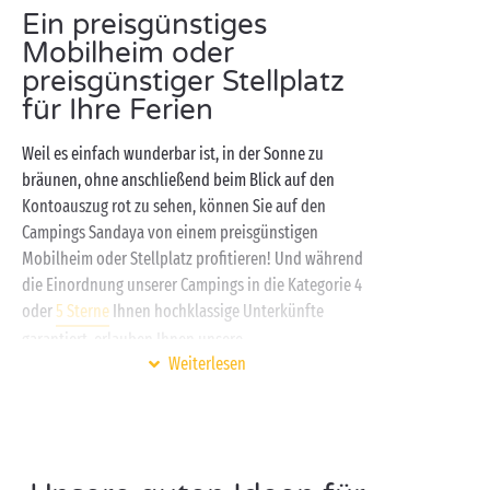
Ein preisgünstiges
Mobilheim oder
preisgünstiger Stellplatz
für Ihre Ferien
Weil es einfach wunderbar ist, in der Sonne zu
bräunen, ohne anschließend beim Blick auf den
Kontoauszug rot zu sehen, können Sie auf den
Campings Sandaya von einem preisgünstigen
Mobilheim oder Stellplatz profitieren! Und während
die Einordnung unserer Campings in die Kategorie 4
oder
5 Sterne
Ihnen hochklassige Unterkünfte
garantiert, erlauben Ihnen unsere
Weiterlesen
Camping-Werbeaktion und Sonderangebote
diese
Ferienoption unabhängig von der Höhe Ihres
Urlaubsbudgets den ganzen Sommer lang zu nutzen.
Sie lieben traditionelles Camping, weil Sie so in