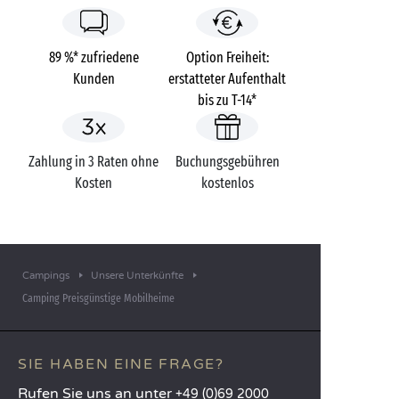
89 %* zufriedene
Option Freiheit:
Kunden
erstatteter Aufenthalt
bis zu T-14*
Zahlung in 3 Raten ohne
Buchungsgebühren
Kosten
kostenlos
Campings
Unsere Unterkünfte
Camping Preisgünstige Mobilheime
SIE HABEN EINE FRAGE?
Rufen Sie uns an unter
+49 (0)69 2000