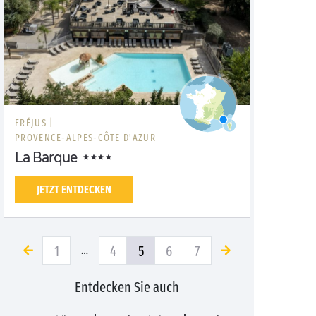
FRÉJUS |
PROVENCE-ALPES-CÔTE D'AZUR
La Barque
JETZT ENTDECKEN
1
4
5
6
7
…
Entdecken Sie auch